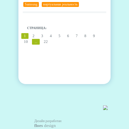
можно было использовать устройство с новым
Samsung
,
виртуальная реальность
Galaxy S8, также появится место для самого
джойстика.
СТРАНИЦА:
1
2
3
4
5
6
7
8
9
10
...
22
Дизайн разработан
floes
design