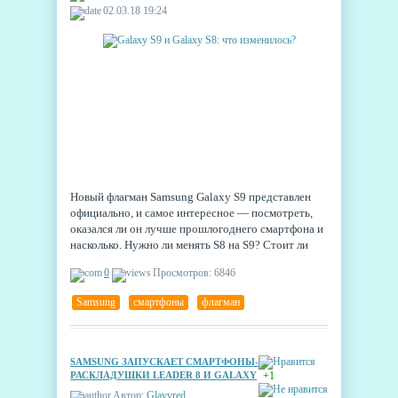
02.03.18 19:24
Новый флагман Samsung Galaxy S9 представлен
официально, и самое интересное — посмотреть,
оказался ли он лучше прошлогоднего смартфона и
насколько. Нужно ли менять S8 на S9? Стоит ли
дождаться скидок на устаревшую модель и купить
0
Просмотров: 6846
её? Давайте проведём сравнение.
Samsung
,
смартфоны
,
флагман
SAMSUNG ЗАПУСКАЕТ СМАРТФОНЫ-
РАСКЛАДУШКИ LEADER 8 И GALAXY
+1
FOLDER 2
Автор:
Glavvred