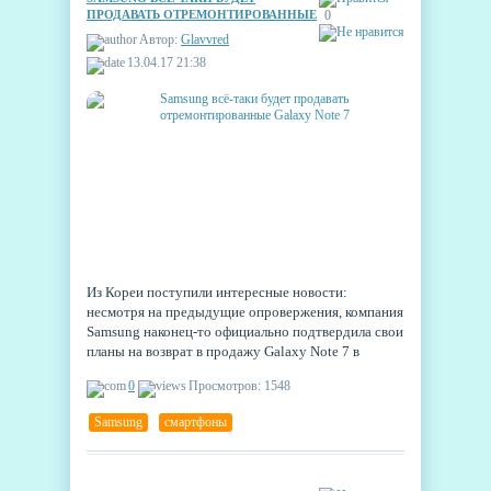
ПРОДАВАТЬ ОТРЕМОНТИРОВАННЫЕ
0
GALAXY NOTE 7
Автор:
Glavvred
13.04.17 21:38
Из Кореи поступили интересные новости:
несмотря на предыдущие опровержения, компания
Samsung наконец-то официально подтвердила свои
планы на возврат в продажу Galaxy Note 7 в
исправленном варианте. Новая версия получить
0
Просмотров: 1548
собственное имя: Galaxy Note R или Galaxy Note
7R.
Samsung
,
смартфоны