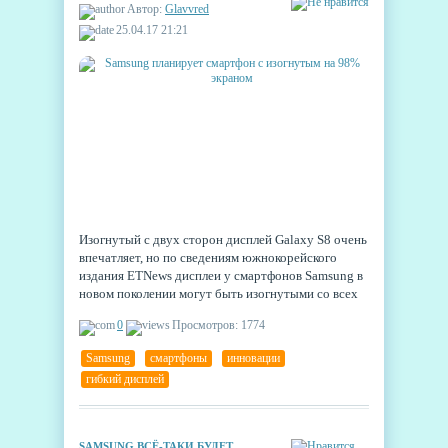
Автор:
Glavvred
25.04.17 21:21
Изогнутый с двух сторон дисплей Galaxy S8 очень
впечатляет, но по сведениям южнокорейского
издания ETNews дисплеи у смартфонов Samsung в
новом поколении могут быть изогнутыми со всех
четырёх сторон, так что в итоге может получиться
0
Просмотров: 1774
изогнутый до 98% экран.
Samsung
,
смартфоны
,
инновации
,
гибкий дисплей
SAMSUNG ВСЁ-ТАКИ БУДЕТ