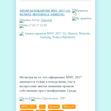
АНОНСЫ НАКАНУНЕ MWC 2017: LG,
HUAWEI, MOTOROLA, SAMSUNG,
+2
NOKIA И BLACKBERRY
Автор:
Glavvred
27.02.17 22:49
Несмотря на то, что официально MWC 2017
начинается только в понедельник, уже в
воскресение многие компании провели
собственные пресс-конференции. Среди
поторопившихся производителей - LG, Huawei,
0
Просмотров: 2987
Motorola, Samsung, Nokia и даже Blackberry.
MWC 2017
,
LG
,
Huawei
,
Motorola
,