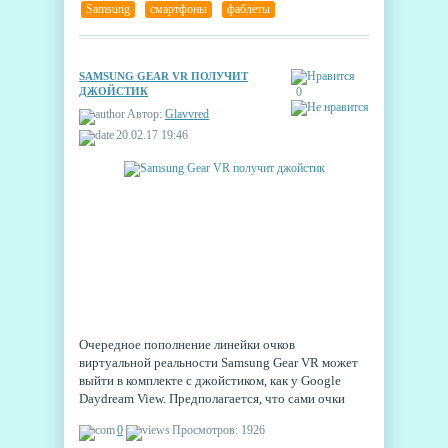
Samsung
,
смартфоны
,
фаблеты
SAMSUNG GEAR VR ПОЛУЧИТ
ДЖОЙСТИК
0
Автор:
Glavvred
20.02.17 19:46
Очередное пополнение линейки очков
виртуальной реальности Samsung Gear VR может
выйти в комплекте с джойстиком, как у Google
Daydream View. Предполагается, что сами очки
будут почти такие же, как последняя версия,
0
Просмотров: 1926
только дополнятся новой крышкой спереди, чтобы