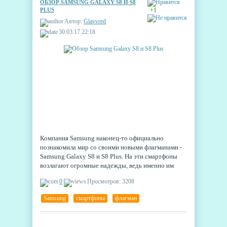
ОБЗОР SAMSUNG GALAXY S8 И S8
PLUS
+1
Автор:
Glavvred
30.03.17 22:18
Компания Samsung наконец-то официально
познакомила мир со своими новыми флагманами -
Samsung Galaxy S8 и S8 Plus. На эти смартфоны
возлагают огромные надежды, ведь именно им
предстоит вытаскивать южнокорейского
0
Просмотров: 3208
производителя из проблем, связанных с
прошлогодним выходом Galaxy Note 7. И у них
Samsung
,
смартфоны
,
флагман
хороший потенциал.