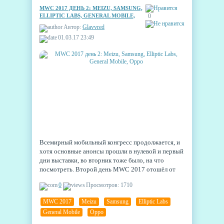
MWC 2017 ДЕНЬ 2: MEIZU, SAMSUNG,
ELLIPTIC LABS, GENERAL MOBILE,
0
OPPO
Автор:
Glavvred
01.03.17 23:49
Всемирный мобильный конгресс продолжается, и
хотя основные анонсы прошли в нулевой и первый
дни выставки, во вторник тоже было, на что
посмотреть. Второй день MWC 2017 отошёл от
громких гаджетов и уделил внимание новым
0
Просмотров: 1710
технологиям и полезным проектам.
MWC 2017
,
Meizu
,
Samsung
,
Elliptic Labs
,
General Mobile
,
Oppo