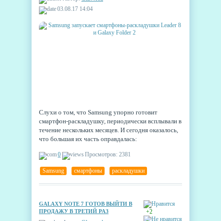
03.08.17 14:04
Слухи о том, что Samsung упорно готовит
смартфон-раскладушку, периодически всплывали в
течение нескольких месяцев. И сегодня оказалось,
что большая их часть оправдалась:
южнокорейский гигант официально представил
0
Просмотров: 2381
сразу две модели, Leader 8 и Galaxy Folder 2, в
Китае.
Samsung
,
смартфоны
,
раскладушки
GALAXY NOTE 7 ГОТОВ ВЫЙТИ В
ПРОДАЖУ В ТРЕТИЙ РАЗ
+2