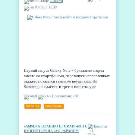
Автор:
Glavvred
08.05.17 15:30
Первый запуск Galaxy Note 7 буквально сгорел
вместе со смартфонами, перезапуск исправленных
гаджетов оказался таким же неудачным. Но
Samsung не сдаётся, и третья попытка уже
покинула территорию догадок и прошла
0
Просмотров: 2661
сертификацию FCC. Ожидается, что обновленный
смартфон попадёт в продажу под именем Note 7R.
Samsung
,
смартфоны
SAMSUNG ПЛАНИРУЕТ СМАРТФОН С
ИЗОГНУТЫМ НА 98% ЭКРАНОМ
+1