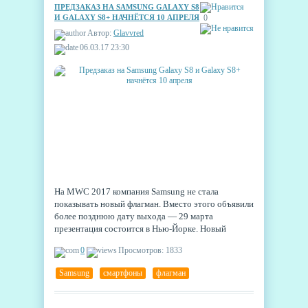
ПРЕДЗАКАЗ НА SAMSUNG GALAXY S8
И GALAXY S8+ НАЧНЁТСЯ 10 АПРЕЛЯ
0
Автор:
Glavvred
06.03.17 23:30
На MWC 2017 компания Samsung не стала
показывать новый флагман. Вместо этого объявили
более позднюю дату выхода — 29 марта
презентация состоится в Нью-Йорке. Новый
смартфон выйдет в двух версиях: стандартный
0
Просмотров: 1833
Samsung Galaxy S8 получит старшего брата
Galaxy S8+, который, благодаря большему
Samsung
,
смартфоны
,
флагман
размеру, должен будет занять на рынке нишу,
образовавшуюся после фиаско Galaxy Note 7.