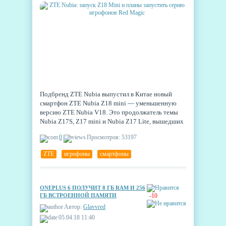
Подбренд ZTE Nubia выпустил в Китае новый
смартфон ZTE Nubia Z18 mini — уменьшенную
версию ZTE Nubia V18. Это продолжатель темы
Nubia Z17S, Z17 mini и Nubia Z17 Lite, вышедших
в прошлом году. Новая модель сочетает черты
0
Просмотров: 53197
среднебюджетных и высокобюджетных гаджетов.
ZTE
,
игрофоны
,
смартфоны
ONEPLUS 6 ПОЛУЧИТ 8 ГБ RAM И 256
ГБ ВСТРОЕННОЙ ПАМЯТИ
-10
Автор:
Glavvred
05.04.18 11:40