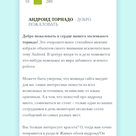
10
...
280
АНДРОИД ТОРНАДО
- ДОБРО
ПОЖАЛОВАТЬ
Добро пожаловать в сердце нашего маленького
торнадо!
Это очаровательное стихийное явление
избрало объектом своего внимания исключительно
тему Android. В центре вихря то и дело появляется
что-нибудь новенькое из мира забавного зеленого
робота.
Можете быть уверены, что команда сайта выудит
для вас самые интересные новости из всех
возможных источников, независимо от языка
оригинала. А в том, что новостей про андроид
много, сомневаться не стоит – только один из наших
сотрудников в день мониторит несколько сотен
сообщений из самых разных мест.
Вас больше интересует красота? О, тогда вам точно
понравится в разделе Живых обоев андроид!Он