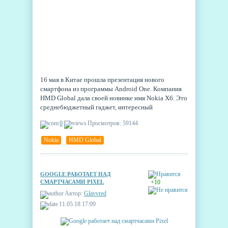
16 мая в Китае прошла презентация нового
смартфона из программы Android One. Компания
HMD Global дала своей новинке имя Nokia X6. Это
среднебюджетный гаджет, интересный
несколькими нововведениями. Похоже, финская
0
Просмотров: 59144
компания решила прощупать почву перед тем как
перенести новые фишки на более дорогие модели.
Nokia
,
HMD Global
GOOGLE РАБОТАЕТ НАД
СМАРТЧАСАМИ PIXEL
+10
Автор:
Glavvred
11.05.18 17:09