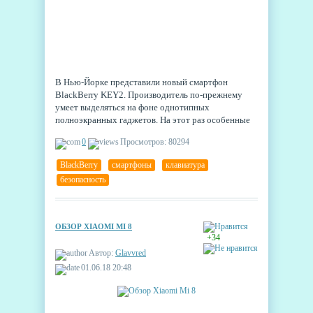
В Нью-Йорке представили новый смартфон
BlackBerry KEY2. Производитель по-прежнему
умеет выделяться на фоне однотипных
полноэкранных гаджетов. На этот раз особенные
фишки Black Berry умело соединены с
0
Просмотров: 80294
новшествами.
BlackBerry
,
смартфоны
,
клавиатура
,
безопасность
ОБЗОР XIAOMI MI 8
+34
Автор:
Glavvred
01.06.18 20:48