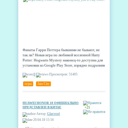
Фанаты Гарри Поттера бывшими не бывают, не
так ли? Новая игра по любимой вселенной Harry
Potter: Hogwarts Mystery наконец-то доступна для
установки из Google Play Store, изрядно подразнив
будущих игроков ещё перед своим выходом. И в
0
Просмотров: 51405
ней есть кое-что новенькое.
игры
,
Jam City
HUAWEI HONOR 10 ОФИЦИАЛЬНО
ПРЕДСТАВЛЕН В КИТАЕ
+21
Автор:
Glavvred
20.04.18 15:16