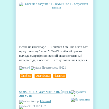
Весна на календаре — и значит, OnePlus 6 вот-вот
представят публике. У OnePlus чёткий график
выхода смартфонов: весной выходит главный
козырь года, а осенью — его дополненная версия.
Уже сейчас сам производитель и инсайдеры
0
Просмотров: 49121
понемногу делятся приятными новостями по
поводу ожидаемой новинки.
OnePlus
,
смартфоны
,
флагман
SAMSUNG GALAXY NOTE 9 ВЫЙДЕТ В
АВГУСТЕ
+6
Автор:
Glavvred
30.03.18 11:52