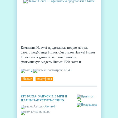
Компания Huawei представила новую модель
своего подбренда Honor. Смартфон Huawei Honor
10 оказался удивительно похожим на
флагманскую модель Huawei P20, хотя и
отличается собственными фишками и более
0
Просмотров: 52048
агрессивным ценообразованием.
Huawe
,
смартфоны
ZTE NUBIA: ЗАПУСК Z18 MINI И
ПЛАНЫ ЗАПУСТИТЬ СЕРИЮ
+2
ИГРОФОНОВ RED MAGIC
Автор:
Glavvred
12.04.18 16:36