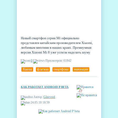
Новый смартфон серии Mi официально
представлен китайским производителем Xiaomi,
любимым многими в наших краях. Премиумная
версия Xiaomi Mi 8 уже успела наделать шуму
благодаря необычному внешнему виду и
0
Просмотров: 61842
использованию новых технологий.
Xiaomi
,
флагман
,
смартфоны
,
инновации
КАК РАБОТАЕТ ANDROID P BETA
-17
Автор:
Glavvred
24.05.18 18:59