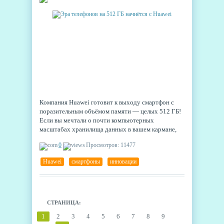
Компания Huawei готовит к выходу смартфон с
поразительным объёмом памяти — целых 512 ГБ!
Если вы мечтали о почти компьютерных
масштабах хранилища данных в вашем кармане,
китайский производитель уже в процессе
0
Просмотров: 11477
воплощения этой мечты.
Huawei
,
смартфоны
,
инновации
СТРАНИЦА:
1
2
3
4
5
6
7
8
9