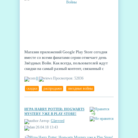
Магазин приложений Google Play Store сегодня
вместе со всеми фанатами серии отмечает день
Звёздных Войн. Как всегда, пользователей ждут
скидки на самый разный контент, связанный с
тематикой франшизы.
0
Просмотров: 52836
скидки
,
распродажи
,
звездные войны
ИГРА HARRY POTTER: HOGWARTS
MYSTERY УЖЕ В PLAY STORE!
+9
Автор:
Glavvred
26.04.18 13:43