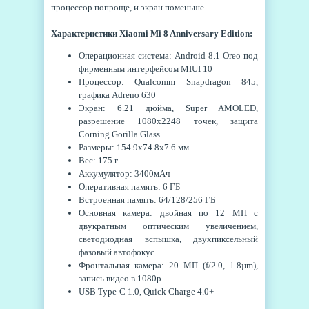
процессор попроще, и экран поменьше.
Характеристики Xiaomi Mi 8 Anniversary Edition:
Операционная система: Android 8.1 Oreo под
фирменным интерфейсом MIUI 10
Процессор: Qualcomm Snapdragon 845,
графика Adreno 630
Экран: 6.21 дюйма, Super AMOLED,
разрешение 1080x2248 точек, защита
Corning Gorilla Glass
Размеры: 154.9x74.8x7.6 мм
Вес: 175 г
Аккумулятор: 3400мАч
Оперативная память: 6 ГБ
Встроенная память: 64/128/256 ГБ
Основная камера: двойная по 12 МП с
двукратным оптическим увеличением,
светодиодная вспышка, двухпиксельный
фазовый автофокус.
Фронтальная камера: 20 МП (f/2.0, 1.8µm),
запись видео в 1080p
USB Type-C 1.0, Quick Charge 4.0+