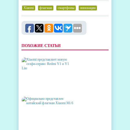
Xiaomi
,
флагман
,
смартфоны
,
инновации
ПОХОЖИЕ СТАТЬИ
XIAOMI ПРЕДСТАВЛЯЕТ
НОВУЮ СЕЛФИ-СЕРИЮ:
REDMI Y1 И Y1 LITE
ОФИЦИАЛЬНО
ПРЕДСТАВЛЕН КИТАЙСКИЙ
ФЛАГМАН XIAOMI MI 6