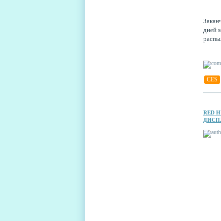
Заканч
дней 
распы
CES
RED 
ДИСП