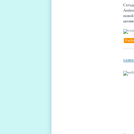
Сегод
Andro
новой
актив
Fuchs
SAMS