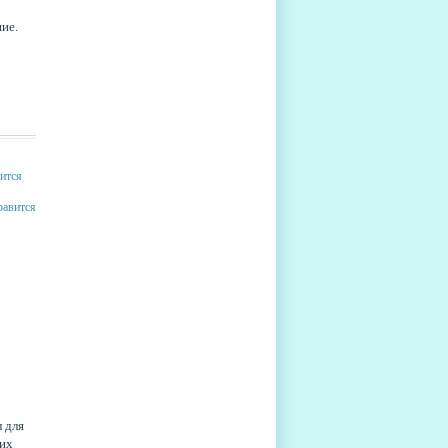
ние.
 для
ших