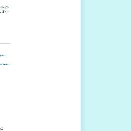
 могут
ый до
их