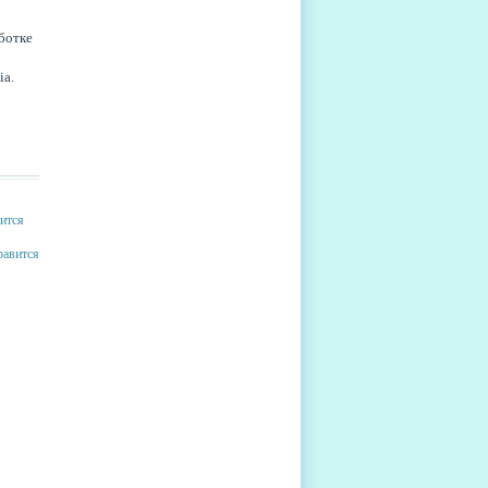
ботке
sia.