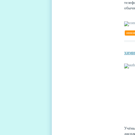
телеф
обычн
инно
ХИМИ
Учёны
диспл