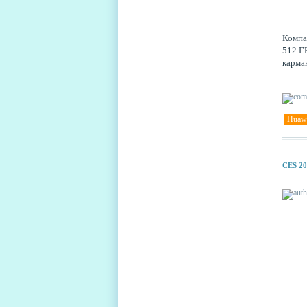
Компа
512 Г
карма
Huaw
CES 2