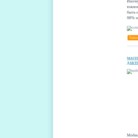
Изогн
южнок
быть 
98% э
Sams
MAST
ДАКТ
Мобил