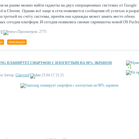
ня на рынке можно найти гаджеты на двух операционных системах от Google:
id и Chrome. Однако всё чаще в сети появляются сообщения об успехах в разра
 и третьей по счёту системы, причём она однажды может занять место обеих
ных сегодня платформ. И сегодня появились свежие скриншоты новой OS Fuch
0
Просмотров: 2775
ia
,
инновации
UNG ПЛАНИРУЕТ СМАРТФОН С ИЗОГНУТЫМ НА 98% ЭКРАНОМ
+1
Автор:
Glavvred
25.04.17 21:21