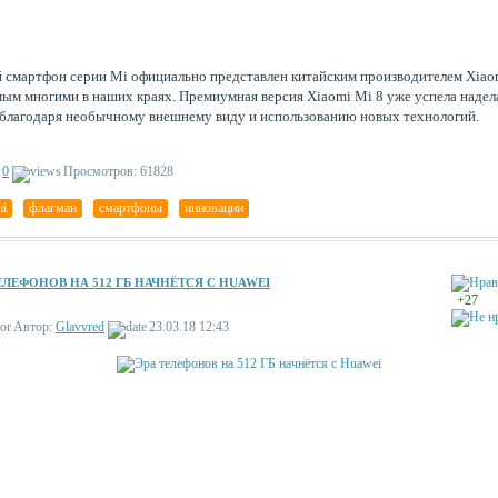
 смартфон серии Mi официально представлен китайским производителем Xiao
ым многими в наших краях. Премиумная версия Xiaomi Mi 8 уже успела надел
благодаря необычному внешнему виду и использованию новых технологий.
0
Просмотров: 61828
mi
,
флагман
,
смартфоны
,
инновации
ЕЛЕФОНОВ НА 512 ГБ НАЧНЁТСЯ С HUAWEI
+27
Автор:
Glavvred
23.03.18 12:43