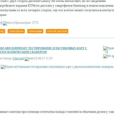
утый с двух сторон дисплей Galaxy S8 очень впечатляет, но по сведениям
орейского издания ETNews дисплеи у смартфонов Samsung в новом поколении
изогнутыми со всех четырёх сторон, так что в итоге может получиться изогнут
кран.
0
Просмотров: 1773
ung
,
смартфоны
,
инновации
,
гибкий дисплей
ERCARD НАЧИНАЕТ ТЕСТИРОВАНИЕ ПЛАСТИКОВЫХ КАРТ С
ИЛОСКОПИЧЕСКИМ СКАНЕРОМ
+3
Автор:
Glavvred
21.04.17 11:55
ьные платежи при помощи отпечатка пальца становятся обычным делом у так