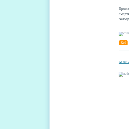
Произ
смарт
голог
Red
GOOG