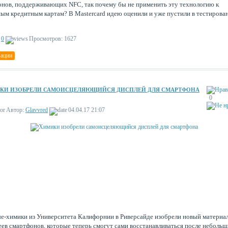
онов, поддерживающих NFC, так почему бы не применить эту технологию к
ым кредитным картам? В Mastercard идею оценили и уже пустили в тестирова
0
Просмотров: 1627
вации
КИ ИЗОБРЕЛИ САМОИСЦЕЛЯЮЩИЙСЯ ДИСПЛЕЙ ДЛЯ СМАРТФОНА
0
Автор:
Glavvred
04.04.17 21:07
е-химики из Университета Калифорнии в Риверсайде изобрели новый материал
еев смартфонов, которые теперь смогут сами восстанавливаться после неболь