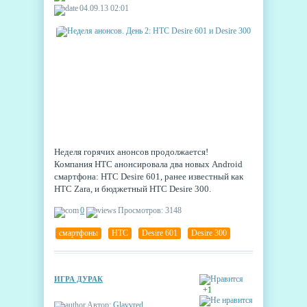
04.09.13 02:01
Неделя горячих анонсов продолжается!
Компания HTC анонсировала два новых Android
смартфона: HTC Desire 601, ранее известный как
HTC Zara, и бюджетный HTC Desire 300.
Разумеется, самую ожидаемую новинку
0
Просмотров: 3148
тайваньская компания приберегла для IFA 2013.
смартфоны
,
HTC
,
Desire 601
,
Desire 300
ИГРА ДУРАК
+1
Автор:
Glavvred