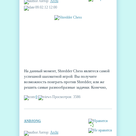
Автор:
Archi
09.02.12 12:00
На данный момент, Shredder Chess являтеся самой
успешной шахматной игрой. Вы получите
возможность поиграть против Shredder, или же
решить самые разнообразные задачки. Конечно,
робот в игре очень сильный, но это не означает,
0
Просмотров: 3586
что новичок всегда будет проигрывать. Если Вы
только учитесь играть, то игра будет Вам
подыгрывать, чтобы и Вы могли выиграть.
ANDJONG
+2
Автор:
Archi