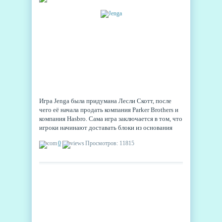
Игра Jenga была придумана Лесли Скотт, после
чего её начала продать компания Parker Brothers и
компания Hasbro. Сама игра заключается в том, что
игроки начинают доставать блоки из основания
башни, после чего их кладут на самый верхний
0
Просмотров: 11815
блок. В конечном результате, башня становится все
выше и менее устойчивой.