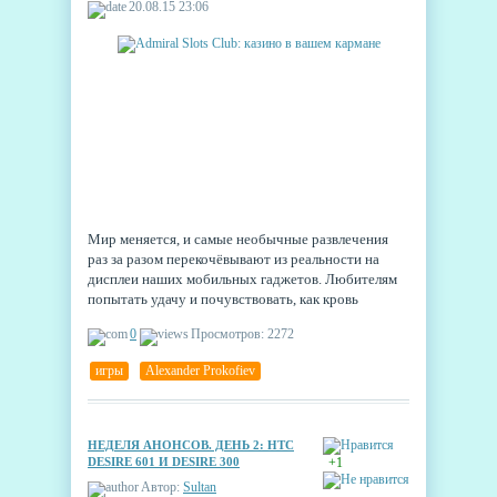
20.08.15 23:06
Мир меняется, и самые необычные развлечения
раз за разом перекочёвывают из реальности на
дисплеи наших мобильных гаджетов. Любителям
попытать удачу и почувствовать, как кровь
закипает азартом, теперь не нужно искать казино и
0
Просмотров: 2272
залы игровых автоматов – всё это можно
бесплатно скачать себе на телефон в одном
игры
,
Alexander Prokofiev
приложении. Казино «Адмирал» открывает двери
для всех – никакого фейс-контроля или
приглашений, перед случаем равны все.
НЕДЕЛЯ АНОНСОВ. ДЕНЬ 2: HTC
DESIRE 601 И DESIRE 300
+1
Автор:
Sultan