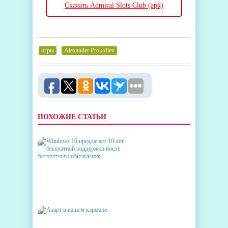
Скачать Admiral Slots Club (apk)
игры
,
Alexander Prokofiev
ПОХОЖИЕ СТАТЬИ
WINDOWS 10 ПРЕДЛАГАЕТ 10
ЛЕТ БЕСПЛАТНОЙ
ПОДДЕРЖКИ ПОСЛЕ
БЕСПЛАТНОГО
ОБНОВЛЕНИЯ