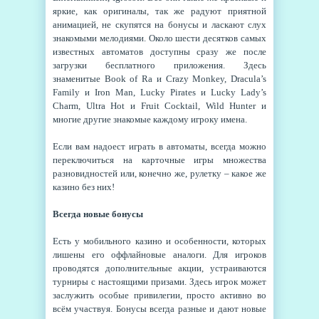
яркие, как оригиналы, так же радуют приятной
анимацией, не скупятся на бонусы и ласкают слух
знакомыми мелодиями. Около шести десятков самых
известных автоматов доступны сразу же после
загрузки бесплатного приложения. Здесь
знаменитые Book of Ra и Crazy Monkey, Dracula’s
Family и Iron Man, Lucky Pirates и Lucky Lady’s
Charm, Ultra Hot и Fruit Cocktail, Wild Hunter и
многие другие знакомые каждому игроку имена.
Если вам надоест играть в автоматы, всегда можно
переключиться на карточные игры множества
разновидностей или, конечно же, рулетку – какое же
казино без них!
Всегда новые бонусы
Есть у мобильного казино и особенности, которых
лишены его оффлайновые аналоги. Для игроков
проводятся дополнительные акции, устраиваются
турниры с настоящими призами. Здесь игрок может
заслужить особые привилегии, просто активно во
всём участвуя. Бонусы всегда разные и дают новые