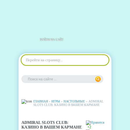
ВОЙТИ НА САЙТ
Перейти на страницу...
ГЛАВНАЯ
»
ИГРЫ
»
НАСТОЛЬНЫЕ
» ADMIRAL
SLOTS CLUB: КАЗИНО В ВАШЕМ КАРМАНЕ
ADMIRAL SLOTS CLUB:
КАЗИНО В ВАШЕМ КАРМАНЕ
+2