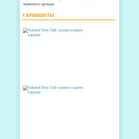
знакомого ярлыка.
СКРИНШОТЫ