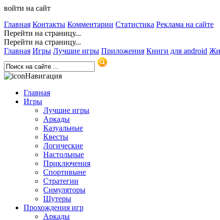
войти на сайт
Главная
Контакты
Комментарии
Статистика
Реклама на сайте
Перейти на страницу...
Перейти на страницу...
Главная
Игры
Лучшие игры
Приложения
Книги для android
Жи
Навигация
Главная
Игры
Лучшие игры
Аркады
Казуальные
Квесты
Логические
Настольные
Приключения
Спортивыне
Стратегии
Симуляторы
Шутеры
Прохождения игр
Аркады