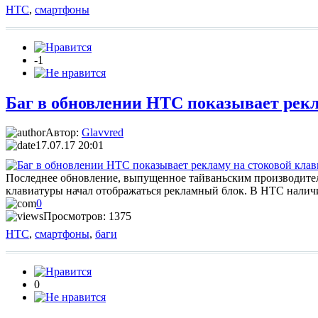
HTC
,
смартфоны
-1
Баг в обновлении HTC показывает рекл
Автор:
Glavvred
17.07.17 20:01
Последнее обновление, выпущенное тайваньским производителем
клавиатуры начал отображаться рекламный блок. В HTC нали
0
Просмотров: 1375
HTC
,
смартфоны
,
баги
0