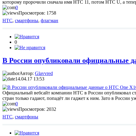
которому пророчили сначала имя HTC 11, потом HTC U, а тепе
0
Просмотров: 1758
HTC
,
смартфоны
,
флагман
0
В России опубликовали официальные да
Автор:
Glavvred
14.04.17 13:53
Официальный вебсайт компании HTC в России опубликовал ст
стран только гадают, попадёт ли гаджет к ним. Зато в России 
0
Просмотров: 2032
HTC
,
смартфоны