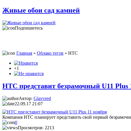
Живые обои сад камней
Подпишитесь
Главная
»
Облако тегов
» HTC
+1
HTC представит безрамочный U11 Plus 
Автор:
Glavvred
22.09.17 21:07
Компания HTC планирует представить свой первый безрамочны
0
Просмотров: 2213