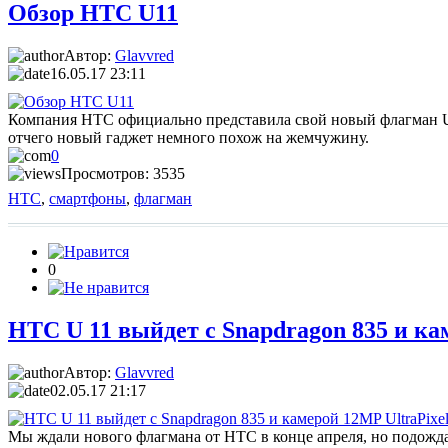
Обзор HTC U11
Автор:
Glavvred
16.05.17 23:11
Компания HTC официально представила свой новый флагман U-11
отчего новый гаджет немного похож на жемчужину.
0
Просмотров: 3535
HTC
,
смартфоны
,
флагман
0
HTC U 11 выйдет с Snapdragon 835 и ка
Автор:
Glavvred
02.05.17 21:17
Мы ждали нового флагмана от HTC в конце апреля, но подожда