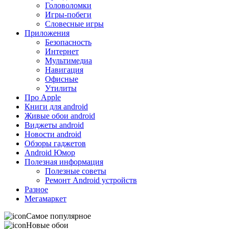
Головоломки
Игры-побеги
Словесные игры
Приложения
Безопасность
Интернет
Мультимедиа
Навигация
Офисные
Утилиты
Про Apple
Книги для android
Живые обои android
Виджеты android
Новости android
Обзоры гаджетов
Android Юмор
Полезная информация
Полезные советы
Ремонт Android устройств
Разное
Мегамаркет
Самое популярное
Новые обои