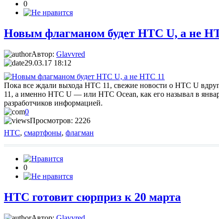
0
Новым флагманом будет HTC U, а не H
Автор:
Glavvred
29.03.17 18:12
Пока все ждали выхода HTC 11, свежие новости о HTC U вдруг 
11, а именно HTC U — или HTC Ocean, как его называл в янва
разработчиков информацией.
0
Просмотров: 2226
HTC
,
смартфоны
,
флагман
0
HTC готовит сюрприз к 20 марта
Автор:
Glavvred