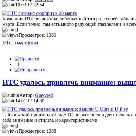
16.03.17 22:54
Компания HTC выложила любопытный тизер на своей тайваньско
марта. Если точно, там есть много радующей глаз зелени и вс
0
Просмотров: 1360
HTC
,
смартфоны
+1
HTC удалось привлечь внимание: вышли
Автор:
Glavvred
14.01.17 14:30
Тайваньский производитель HTC не вытерпел и двух недель в н
себя внимание и стилем, и характеристиками.
0
Просмотров: 1388