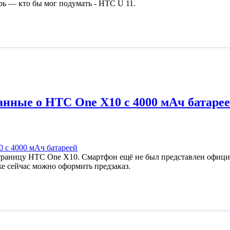
рь — кто бы мог подумать - HTC U 11.
нные о HTC One X10 с 4000 мАч батаре
раницу HTC One X10. Смартфон ещё не был представлен официа
уже сейчас можно оформить предзаказ.