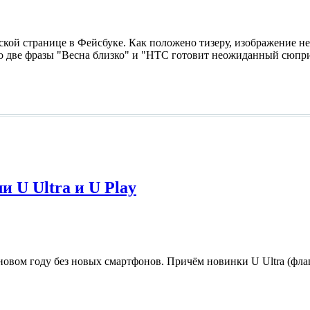
й странице в Фейсбуке. Как положено тизеру, изображение не 
его две фразы "Весна близко" и "HTC готовит неожиданный сюпр
 U Ultra и U Play
овом году без новых смартфонов. Причём новинки U Ultra (флаг