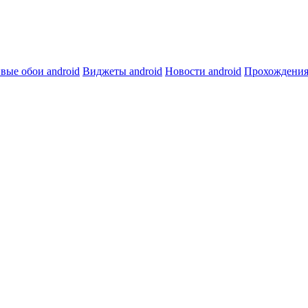
вые обои android
Виджеты android
Новости android
Прохождения