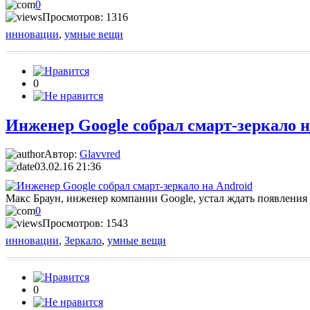
0
Просмотров: 1316
инновации
,
умные вещи
0
Инженер Google собрал смарт-зеркало н
Автор:
Glavvred
03.02.16 21:36
Макс Браун, инженер компании Google, устал ждать появления
0
Просмотров: 1543
инновации
,
Зеркало
,
умные вещи
0