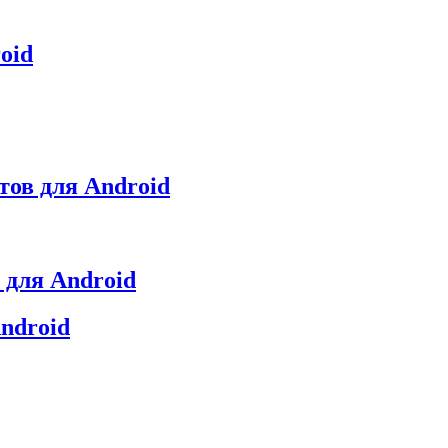
oid
етов для Android
 для Android
ndroid