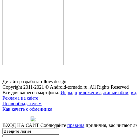
Дизайн разработан
floes
design
Copyright 2011-2021 © Android-tornado.ru. All Rights Reserved
Все для вашего смартфона.
Игры
,
приложения
,
живые обои
,
ви
Реклама на сайте
Правообладателям
Как качать с обменника
ВХОД НА САЙТ
Соблюдайте
правила
приличия, вас читают л