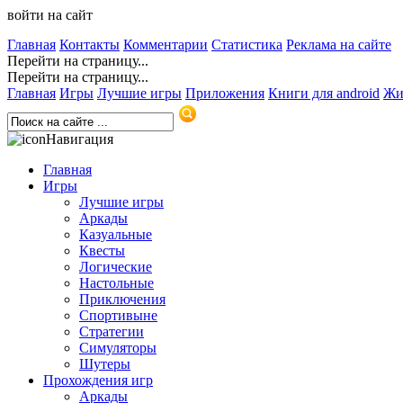
войти на сайт
Главная
Контакты
Комментарии
Статистика
Реклама на сайте
Перейти на страницу...
Перейти на страницу...
Главная
Игры
Лучшие игры
Приложения
Книги для android
Жи
Навигация
Главная
Игры
Лучшие игры
Аркады
Казуальные
Квесты
Логические
Настольные
Приключения
Спортивыне
Стратегии
Симуляторы
Шутеры
Прохождения игр
Аркады