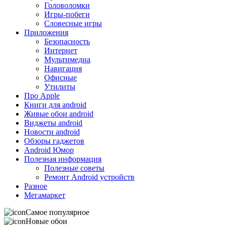
Головоломки
Игры-побеги
Словесные игры
Приложения
Безопасность
Интернет
Мультимедиа
Навигация
Офисные
Утилиты
Про Apple
Книги для android
Живые обои android
Виджеты android
Новости android
Обзоры гаджетов
Android Юмор
Полезная информация
Полезные советы
Ремонт Android устройств
Разное
Мегамаркет
Самое популярное
Новые обои