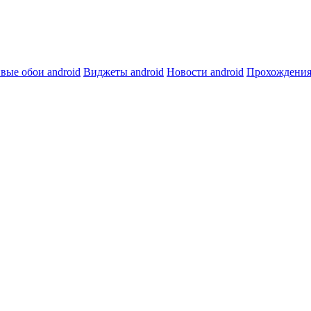
вые обои android
Виджеты android
Новости android
Прохождения