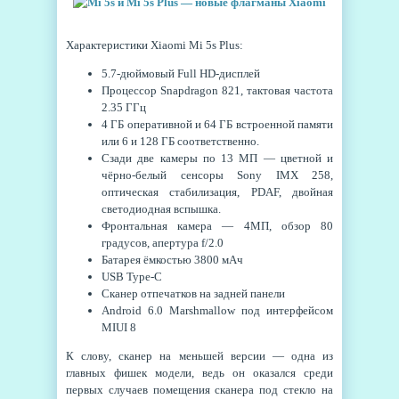
Характеристики Xiaomi Mi 5s Plus:
5.7-дюймовый Full HD-дисплей
Процессор Snapdragon 821, тактовая частота
2.35 ГГц
4 ГБ оперативной и 64 ГБ встроенной памяти
или 6 и 128 ГБ соответственно.
Сзади две камеры по 13 МП — цветной и
чёрно-белый сенсоры Sony IMX 258,
оптическая стабилизация, PDAF, двойная
светодиодная вспышка.
Фронтальная камера — 4МП, обзор 80
градусов, апертура f/2.0
Батарея ёмкостью 3800 мАч
USB Type-C
Сканер отпечатков на задней панели
Android 6.0 Marshmallow под интерфейсом
MIUI 8
К слову, сканер на меньшей версии — одна из
главных фишек модели, ведь он оказался среди
первых случаев помещения сканера под стекло на