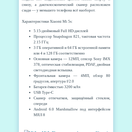
снизу, а дактилоскопический сканер расположен
сзади — у меньшего телефона всё наоборот.
Характеристики Xiaomi Mi 5s:
5.15-дюймовый Full HD-дисплей
Процессор Snapdragon 821, тактовая частота
2.15 ГГц
3 ГБ оперативной и 64 ГБ встроенной памяти
или 4 и 128 ГБ соответственно
Основная камера — 12МП, сенсор Sony IMX
378, оптическая стабилизация, PDAF, двойная
светодиодная вспышка.
Фронтальная камера — 4МП, обзор 80
градусов, апертура f/2.0
Батарея ёмкостью 3200 мАч
USB Type-C
Сканер отпечатков, защищённый стеклом,
спереди
Android 6.0 Marshmallow под интерфейсом
MIUI 8