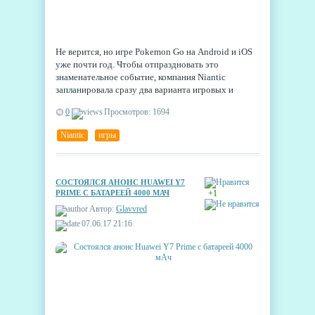
Не верится, но игре Pokemon Go на Android и iOS
уже почти год. Чтобы отпраздновать это
знаменательное событие, компания Niantic
запланировала сразу два варианта игровых и
реальных мероприятий. Кроме того, появилась
0
Просмотров: 1694
надежда, что битвы между тренерами вот-вот
станут реальностью.
Niantic
,
игры
СОСТОЯЛСЯ АНОНС HUAWEI Y7
PRIME С БАТАРЕЕЙ 4000 МАЧ
+1
Автор:
Glavvred
07.06.17 21:16