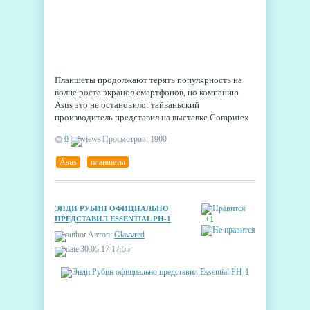
Планшеты продолжают терять популярность на
волне роста экранов смартфонов, но компанию
Asus это не остановило: тайваньский
производитель представил на выставке Computex
сразу три новых модели в серии ZenPad - ZenPad
0
Просмотров: 1900
3S 8.0, ZenPad 10 Z301ML и Z301MFL — и ни
одного нового ZenFone. Любопытно, что новинки
Asus
,
планшеты
представили без всякой помпы — они просто
присутствовали на выставке и всё, никаких
громких анонсов и маркетинговых ходов.
ЭНДИ РУБИН ОФИЦИАЛЬНО
ПРЕДСТАВИЛ ESSENTIAL PH-1
+1
Автор:
Glavvred
30.05.17 17:55