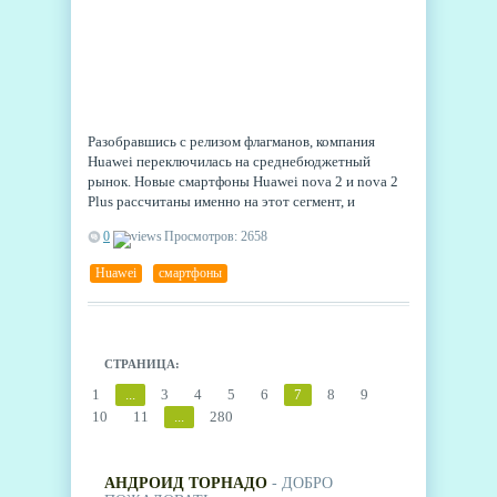
Разобравшись с релизом флагманов, компания
Huawei переключилась на среднебюджетный
рынок. Новые смартфоны Huawei nova 2 и nova 2
Plus рассчитаны именно на этот сегмент, и
выглядят достаточно интересно для него.
0
Просмотров: 2658
Huawei
,
смартфоны
СТРАНИЦА:
1
...
3
4
5
6
7
8
9
10
11
...
280
АНДРОИД ТОРНАДО
- ДОБРО