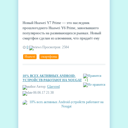
Новый Huawei Y7 Prime — это наследник
прошлогоднего Huawei Y6 Prime, завоевавшего
популярность на развивающихся рынках. Новый
смартфон сделан из алюминия, что придаёт ему
вполне статусный вид. Кроме того, модель
0
Просмотров: 2584
получила большой IPS-дисплей и солидный
аккумулятор ёмкостью 4000 мАч.
Huawei
,
смартфоны
10% ВСЕХ АКТИВНЫХ ANDROID-
УСТРОЙСТВ РАБОТАЮТ НА NOUGAT
+1
Автор:
Glavvred
06.06.17 21:38