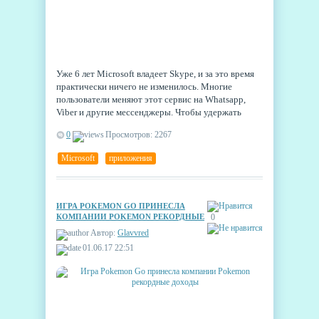
Уже 6 лет Microsoft владеет Skype, и за это время
практически ничего не изменилось. Многие
пользователи меняют этот сервис на Whatsapp,
Viber и другие мессенджеры. Чтобы удержать
оставшихся от ухода, в Microsoft подготовили
0
Просмотров: 2267
серьёзный редизайн приложения. Его уже
окрестили "новым поколением Skype".
Microsoft
,
приложения
ИГРА POKEMON GO ПРИНЕСЛА
КОМПАНИИ POKEMON РЕКОРДНЫЕ
0
ДОХОДЫ
Автор:
Glavvred
01.06.17 22:51