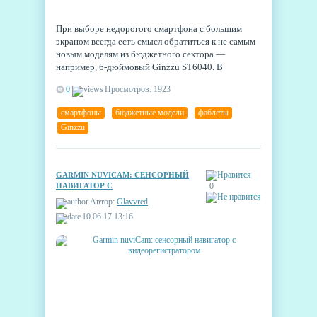
При выборе недорогого смартфона с большим
экраном всегда есть смысл обратиться к не самым
новым моделям из бюджетного сектора —
например, 6-дюймовый Ginzzu ST6040. В
последнее время характеристики телефонов
0
Просмотров: 1923
меняются не сильно, а цены со временем
становятся доступнее, так что такое направление
смартфоны
,
бюджетные модели
,
фаблеты
,
поиска может обеспечить неплохую экономию.
Ginzzu
GARMIN NUVICAM: СЕНСОРНЫЙ
НАВИГАТОР С
0
ВИДЕОРЕГИСТРАТОРОМ
Автор:
Glavvred
10.06.17 13:16