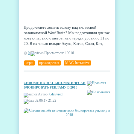
Продолжаете ломать голову над словесной
головоломкой WordBrain? Мы подготовили для вас
новую партию ответов: на очереди уровни с 11 по
20. В их число входят Акула, Котик, Слон, Кит,
Осьминог, Свинка, Лев, Белочка, Совушка и
0
Просмотров: 19016
Обезьяна.
игры
,
прохождения
,
MAG Interactive
CHROME НАЧНЁТ АВТОМАТИЧЕСКИ
БЛОКИРОВАТЬ РЕКЛАМУ В 2018
0
Автор:
Glavvred
02.06.17 21:22