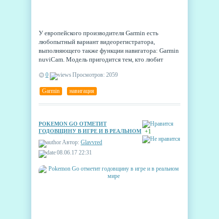
У европейского производителя Garmin есть
любопытный вариант видеорегистратора,
выполняющего также функции навигатора: Garmin
nuviCam. Модель пригодится тем, кто любит
получать от гаджетов максимальную пользу и
0
Просмотров: 2059
предпочитает европейское качество китайскому
разнообразию.
Garmin
,
навигация
POKEMON GO ОТМЕТИТ
ГОДОВЩИНУ В ИГРЕ И В РЕАЛЬНОМ
+1
МИРЕ
Автор:
Glavvred
08.06.17 22:31