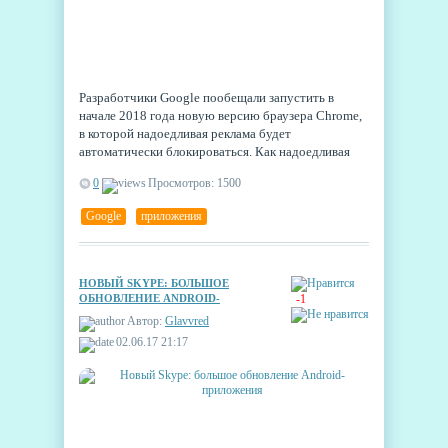
Разработчики Google пообещали запустить в
начале 2018 года новую версию браузера Chrome,
в которой надоедливая реклама будет
автоматически блокироваться. Как надоедливая
будет определяться реклама, попадающая под
0
Просмотров: 1500
признаки, описанные Коалицией за лучшую
рекламу — это целое объединение разных
Google
,
приложения
компаний, ратующих за качественный рекламный
контент и удобство пользователя.
НОВЫЙ SKYPE: БОЛЬШОЕ
ОБНОВЛЕНИЕ ANDROID-
-1
ПРИЛОЖЕНИЯ
Автор:
Glavvred
02.06.17 21:17