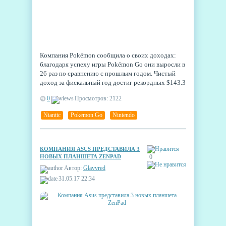
Компания Pokémon сообщила о своих доходах:
благодаря успеху игры Pokémon Go они выросли в
26 раз по сравнению с прошлым годом. Чистый
доход за фискальный год достиг рекордных $143.3
миллиона, а в прошлом фискальном году эта цифра
0
Просмотров: 2122
составляла всего $5.6 миллиона.
Niantic
,
Pokemon Go
,
Nintendo
КОМПАНИЯ ASUS ПРЕДСТАВИЛА 3
НОВЫХ ПЛАНШЕТА ZENPAD
0
Автор:
Glavvred
31.05.17 22:34