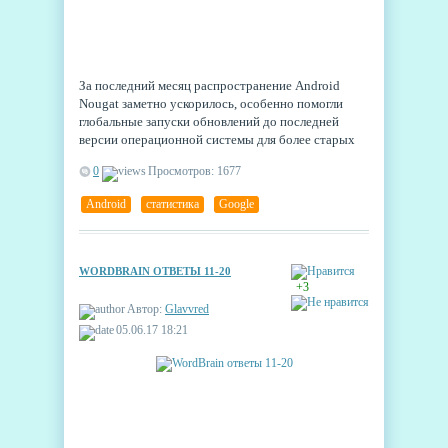
За последний месяц распространение Android
Nougat заметно ускорилось, особенно помогли
глобальные запуски обновлений до последней
версии операционной системы для более старых
гаджетов. По статистике от Google за май 2017
0
Просмотров: 1677
доля Nougat выросла на 2.4% и составила 9.5% от
всех активных устройств. Учитывались обе
Android
,
статистика
,
Google
версии: Nougat 7.0 и Nougat 7.1.
WORDBRAIN ОТВЕТЫ 11-20
+3
Автор:
Glavvred
05.06.17 18:21