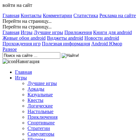
войти на сайт
Главная
Контакты
Комментарии
Статистика
Реклама на сайте
Перейти на страницу...
Перейти на страницу...
Главная
Игры
Лучшие игры
Приложения
Книги для android
Живые обои android
Виджеты android
Новости android
Прохождения игр
Полезная информация
Android Юмор
Разное
Навигация
Главная
Игры
Лучшие игры
Аркады
Казуальные
Квесты
Логические
Настольные
Приключения
Спортивыне
Стратегии
Симуляторы
Шутеры