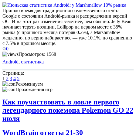
Пришло время для традиционного ежемесячного отчёта
Google о состоянии Android-рынка и распределении версий
ОС. И на этот раз изменения заметнее, чем обычно: Jelly Bean
начинает терять позиции, Lollipop на первом месте с 35%
рынка (с прошлого месяца потеряв 0.2%), а Marshmallow
медленно, но верно набирает вес — уже 10.1%, по сравнению
с 7.5% в прошлом месяце.
0
Просмотров: 1568
Android
,
статистика
Страница:
1
2
3
4
5
Рекомендуем
Прохождения игр
Как поучаствовать в ловле первого
легендарного покемона Pokemon GO 22
июля
WordBrain ответы 21-30