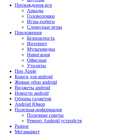
Прохождения игр
Аркады
Головоломки
Игры-побеги
Словесные игры
Приложения
Безопасность
Интернет
Мультимедиа
Навигация
Офисные
Утилиты
Про Apple
Книги для android
Живые обои android
Виджеты android
Новости android
Обзоры гаджетов
Android Юмор
Полезная информация
Полезные советы
Ремонт Android устройств
Разное
Мегамаркет