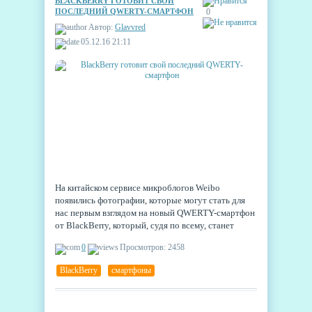
BLACKBERRY ГОТОВИТ СВОЙ
ПОСЛЕДНИЙ QWERTY-СМАРТФОН
0
Автор:
Glavvred
05.12.16 21:11
На китайском сервисе микроблогов Weibo
появились фотографии, которые могут стать для
нас первым взглядом на новый QWERTY-смартфон
от BlackBerry, который, судя по всему, станет
последним гаджетом, выпущенным собственными
0
Просмотров: 2458
силами компании.
BlackBerry
,
смартфоны