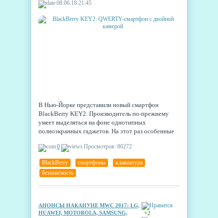
08.06.18 21:45
В Нью-Йорке представили новый смартфон
BlackBerry KEY2. Производитель по-прежнему
умеет выделяться на фоне однотипных
полноэкранных гаджетов. На этот раз особенные
фишки Black Berry умело соединены с
0
Просмотров: 80272
новшествами.
BlackBerry
,
смартфоны
,
клавиатура
,
безопасность
АНОНСЫ НАКАНУНЕ MWC 2017: LG,
HUAWEI, MOTOROLA, SAMSUNG,
+2