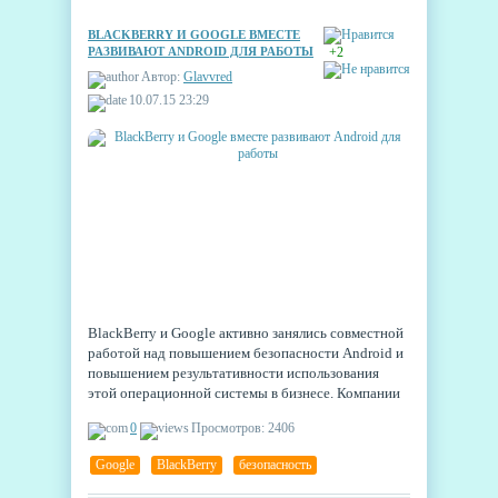
BLACKBERRY И GOOGLE ВМЕСТЕ
РАЗВИВАЮТ ANDROID ДЛЯ РАБОТЫ
+2
Автор:
Glavvred
10.07.15 23:29
BlackBerry и Google активно занялись совместной
работой над повышением безопасности Android и
повышением результативности использования
этой операционной системы в бизнесе. Компании
трудятся над интеграцией сервиса BlackBerry
0
Просмотров: 2406
BES12 и системой безопасности в Android 5.0
Lollipop.
Google
,
BlackBerry
,
безопасность