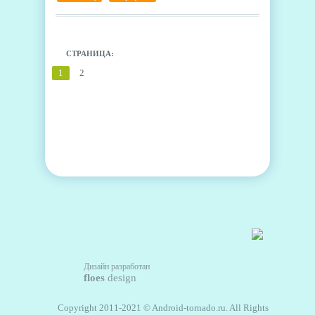
смартфонов. Это QWERTY Q30 и BlackBerry Z50.
В продажу новинки планируется запустить в
следующем году.
СТРАНИЦА:
1
2
Дизайн разработан
floes
design
Copyright 2011-2021 © Android-tornado.ru. All Rights