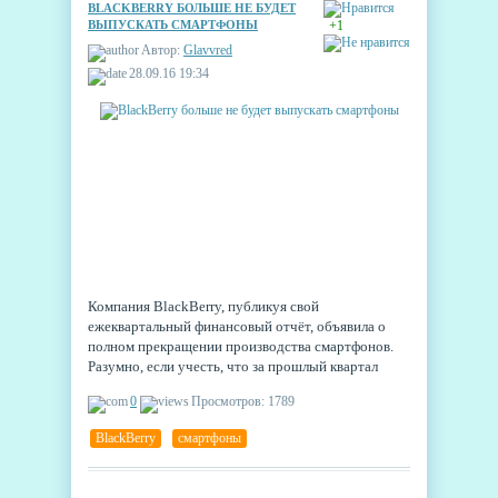
BLACKBERRY БОЛЬШЕ НЕ БУДЕТ
ВЫПУСКАТЬ СМАРТФОНЫ
+1
Автор:
Glavvred
28.09.16 19:34
Компания BlackBerry, публикуя свой
ежеквартальный финансовый отчёт, объявила о
полном прекращении производства смартфонов.
Разумно, если учесть, что за прошлый квартал
компания потеряла 8 миллионов долларов. И
0
Просмотров: 1789
печально, если учесть, что компания была одним
из ключевых игроков на заре рынка смартфонов.
BlackBerry
,
смартфоны