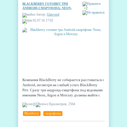
BLACKBERRY ГОТОВИТ ТРИ
ANDROID-СМАРТФОНА: NEON,
+2
ARGON И MERCURY
Автор:
Glavvred
02.07.16 17:02
Компания BlackBerry не собирается расставаться с
Android, несмотря на слабый успех BlackBerry
Priv. Сразу три андроид-смартфона под кодовыми
именами Neon, Argon и Mercury должны выйти с
третьего квартала 2016 по первый квартал 2017
0
Просмотров: 2504
года. Учитывая высокую цену Priv, новые модели
по более доступной цене могут помочь в
Blackberry
,
смартфоны
становлении производителя на андроид-рынке.