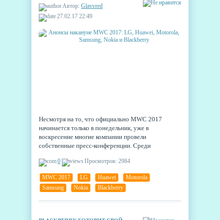
NOKIA И BLACKBERRY
Автор:
Glavvred
27.02.17 22:49
Несмотря на то, что официально MWC 2017
начинается только в понедельник, уже в
воскресение многие компании провели
собственные пресс-конференции. Среди
поторопившихся производителей - LG, Huawei,
0
Просмотров: 2984
Motorola, Samsung, Nokia и даже Blackberry.
MWC 2017
,
LG
,
Huawei
,
Motorola
,
Samsung
,
Nokia
,
Blackberry