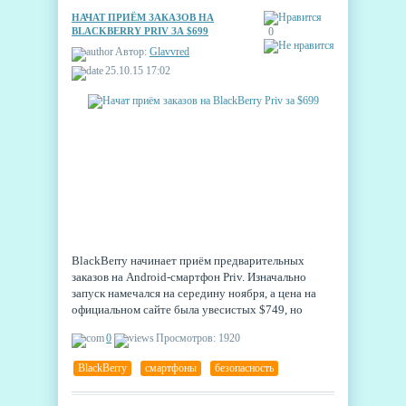
НАЧАТ ПРИЁМ ЗАКАЗОВ НА
BLACKBERRY PRIV ЗА $699
0
Автор:
Glavvred
25.10.15 17:02
BlackBerry начинает приём предварительных
заказов на Android-смартфон Priv. Изначально
запуск намечался на середину ноября, а цена на
официальном сайте была увесистых $749, но
теперь, после нескольких изменений,
0
Просмотров: 1920
производитель предлагает сделать заказ за $699, и
поставки начнутся уже 6 ноября. Подборка
BlackBerry
,
смартфоны
,
безопасность
аксессуаров к новинке тоже уже готова к заказу,
предварительному или моментальному.