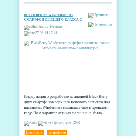
выходу. Было даже показано слайдшоу, на котором
и засветился необычный смартфон.
BLACKBERRY WINDERMERE:
СМАРТФОН ВЫСШЕГО КЛАССА С
-1
СЕНСОРНО-МЕХАНИЧЕСКОЙ
Автор:
Natasha
КЛАВИАТУРОЙ
27.03.14 17:44
Информация о разработке компанией BlackBerry
двух смартфонов верхнего ценового сегмента под
названием Windermere появилась еще в прошлом
году. Но о характеристиках новинок не было
известно ничего. Наконец, туман начал
0
Просмотров: 2661
рассеваться, и в сети появились данные об
аппарате под кодовым названием Windermere.
BlackBerry
,
смартфоны