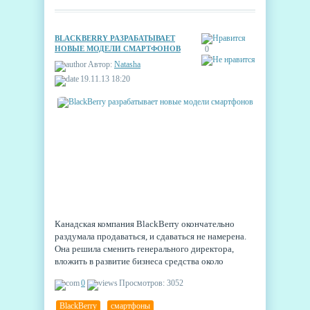
BLACKBERRY РАЗРАБАТЫВАЕТ
НОВЫЕ МОДЕЛИ СМАРТФОНОВ
0
Автор:
Natasha
19.11.13 18:20
Канадская компания BlackBerry окончательно
раздумала продаваться, и сдаваться не намерена.
Она решила сменить генерального директора,
вложить в развитие бизнеса средства около
миллиарда долларов, полученные от инвесторов, в
0
Просмотров: 3052
том числе и крупнейшего акционера компании.
Теперь BlackBerry разрабатывает новые модели
BlackBerry
,
смартфоны