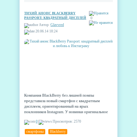
ТИХИЙ АНОНС BLACKBERRY
PASSPORT: КВАДРАТНЫЙ ДИСПЛЕЙ
0
И ЛЮБОВЬ К ИНСТАГРАМУ
Автор:
Glavvred
20.06.14 18:24
Компания BlackBerry без лишней помпы
представила новый смартфон с квадратным
дисплеем, ориентированный на ярых
поклонников Instagram. У новинки оригинальное
имя BlackBerry Passport. На специальном
0
Просмотров: 2570
мероприятии, посвящённом последним
финансовым результатам компании, было
смартфоны
,
Blackberry
рассказано о новых устройствах, готовящихся к