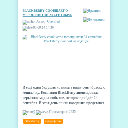
BLACKBERRY СООБЩАЕТ О
МЕРОПРИЯТИИ 24 СЕНТЯБРЯ:
0
BLACKBERRY PASSPORT НА
Автор:
Glavvred
ПОДХОДЕ
03.09.14 14:36
И ещё одна будущая новинка в нашу сентябрьскую
копилочку. Компания BlackBerry анонсировала
серьёзное медиа-событие, которое пройдёт 24
сентября. В этот день почти наверняка представят
смартфон BlackBerry Passport.
0
Просмотров: 2255
Blackberry
,
смартфоны