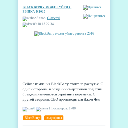
BLACKBERRY МОЖЕТ УЙТИ С
РЫНКА В 2016
0
Автор:
Glavvred
09.10.15 22:34
Сейчас компания BlackBerry стоит на распутье. С
одной стороны, в создании смартфонов под этим
брендом намечаются серьёзные перемены. С
другой стороны, CEO производителя Джон Чен
заявил, что компания может задуматься об уходе с
0
Просмотров: 1780
рынка смартфонов, если в новом году не
получится вернуть прибыль.
BlackBerry
,
смартфоны