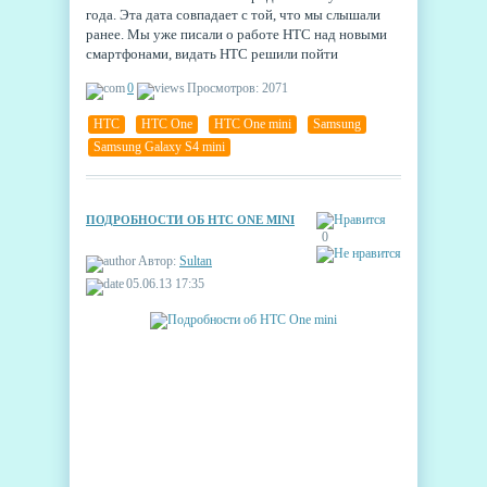
года. Эта дата совпадает с той, что мы слышали
ранее. Мы уже писали о работе HTC над новыми
смартфонами, видать HTC решили пойти
проторенным путем Samsung и клонировать свой
0
Просмотров: 2071
флагманский смартфон, слегка его преуменьшив.
Сегодня пошла эдакая мода на mini-версии
HTC
,
HTC One
,
HTC One mini
,
Samsung
,
смартфонов.
Samsung Galaxy S4 mini
ПОДРОБНОСТИ ОБ HTC ONE MINI
0
Автор:
Sultan
05.06.13 17:35