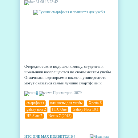
31.08.13 23:42
Очередное лето подошло к концу, студенты и
школьники возвращаются по своим местам учебы.
Отличным подспорьем в школе и университете
могут оказаться самые лучшие смартфоны и
планшеты для учебы. А что может быть лучше,
0
Просмотров: 5679
чем Android?
смартфоны
,
планшеты для учебы
,
Xperia Z
,
galaxy note 2
,
HTC One
,
Galaxy Note 10.1
,
HP Slate 7
,
Nexus 7 (2013)
HTC ONE MAX ПОЯВИТСЯ В 4