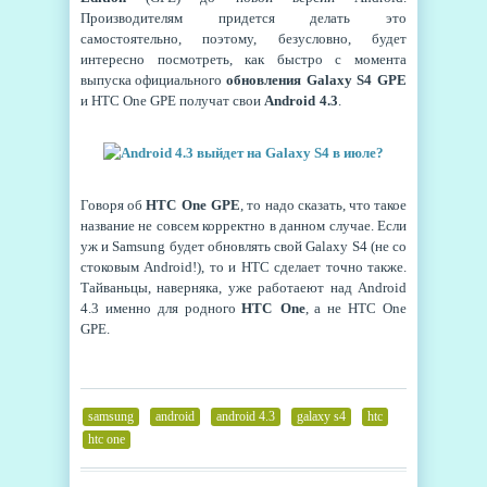
Производителям придется делать это
самостоятельно, поэтому, безусловно, будет
интересно посмотреть, как быстро с момента
выпуска официального
обновления Galaxy S4 GPE
и HTC One GPE получат свои
Android 4.3
.
Говоря об
HTC One GPE
, то надо сказать, что такое
название не совсем корректно в данном случае. Если
уж и Samsung будет обновлять свой Galaxy S4 (не со
стоковым Android!), то и HTC сделает точно также.
Тайваньцы, наверняка, уже работаеют над Android
4.3 именно для родного
HTC One
, а не HTC One
GPE.
samsung
,
android
,
android 4.3
,
galaxy s4
,
htc
,
htc one