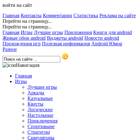
войти на сайт
Главная
Контакты
Комментарии
Статистика
Реклама на сайте
Перейти на страницу...
Перейти на страницу...
Главная
Игры
Лучшие игры
Приложения
Книги для android
Живые обои android
Виджеты android
Новости android
Прохождения игр
Полезная информация
Android Юмор
Разное
Навигация
Главная
Игры
Лучшие игры
Аркады
Казуальные
Квесты
Логические
Настольные
Приключения
Спортивыне
Стратегии
Симуляторы