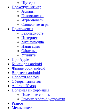
Шутеры
Прохождения игр
Аркады
Головоломки
Игры-побеги
Словесные игры
Приложения
Безопасность
Интернет
Мультимедиа
Навигация
Офисные
Утилиты
Про Apple
Книги для android
Живые обои android
Виджеты android
Новости android
Обзоры гаджетов
Android Юмор
Полезная информация
Полезные советы
Ремонт Android устройств
Разное
Мегамаркет