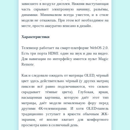
зависшего в воздухе дисплея. Нижняя выступающая
часть скрывает электронную начинку, разъёмы,
динамики. Минимализм всегда уместен, и в стиле
модели не откажешь. При этом всё необходимое на
месте, просто аккуратно вписано в дизайн.
Характеристики
Телевизор работает на смарт-платформе WebOS 2.0.
Есть три порта HDMI: один на звук и два на видео.
Для навигации по интерфейсу имеется пульт Magic
Remote.
Как и следовало ожидать от матрицы OLED, чёрный
цвет здесь действительно чёрный (у других матриц
пиксели всё равно подсвечиваются, что сильно
скрадывает тёмные цвета). Глубокая, яркая,
насыщенная картинка, которую даёт этот тип
матрицы, даёт модели немаленькую фору перед
другими 4K-телевизорами. И хотя OLED-панель
традиционно уступает в яркости обычным ЖК-
экранам, её вполне хватает для комфортного
просмотра кино в солнечный день.