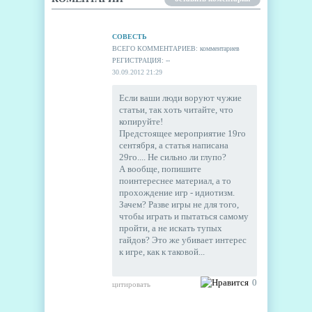
СОВЕСТЬ
ВСЕГО КОММЕНТАРИЕВ: комментариев
РЕГИСТРАЦИЯ: --
30.09.2012 21:29
Если ваши люди воруют чужие
статьи, так хоть читайте, что
копируйте!
Предстоящее мероприятие 19го
сентября, а статья написана
29го.... Не сильно ли глупо?
А вообще, попишите
поинтереснее материал, а то
прохождение игр - идиотизм.
Зачем? Разве игры не для того,
чтобы играть и пытаться самому
пройти, а не искать тупых
гайдов? Это же убивает интерес
к игре, как к таковой...
0
цитировать