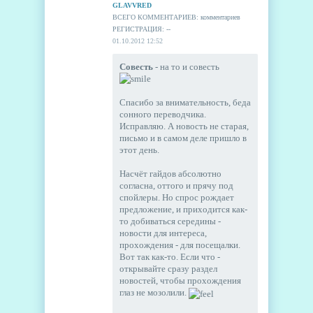
GLAVVRED
ВСЕГО КОММЕНТАРИЕВ: комментариев
РЕГИСТРАЦИЯ: --
01.10.2012 12:52
Совесть
- на то и совесть
Спасибо за внимательность, беда
сонного переводчика.
Исправляю. А новость не старая,
письмо и в самом деле пришло в
этот день.
Насчёт гайдов абсолютно
согласна, оттого и прячу под
спойлеры. Но спрос рождает
предложение, и приходится как-
то добиваться середины -
новости для интереса,
прохождения - для посещалки.
Вот так как-то. Если что -
открывайте сразу раздел
новостей, чтобы прохождения
глаз не мозолили.