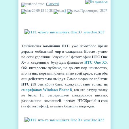
Автор:
Glavvred
29.09.12 19:38
2
Просмотров: 2897
Тайваньская
компания HTC
уже некоторое время
держит мобильный мир в ожидании. Вовсю гуляют
по сети удравшие "случайно" фотографии
HTC One
X+
и сведения о будущем фланшете
HTC One X5
.
Оба интересны публике, но до сих пор неизвестно,
кто из них первым покажется во всей красе, если оба
они действительно выйдут. Самое недавнее событие
HTC
(19 сентября) было сфокусировано только на
смартфонах Windows Phone 8
, так что оттуда толку
не было. Но сегодняшнее электронное письмо,
разосланное компанией членам HTCSpecialist.com
(на фотографии), внушает большие надежды.