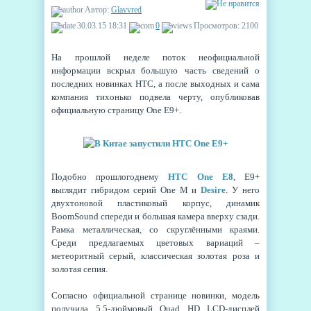
Автор:
Glavvred
30.03.15 18:31
0
Просмотров: 2100
На прошлой неделе поток неофициальной
информации вскрыл большую часть сведений о
последних новинках HTC, а после выходных и сама
компания тихонько подвела черту, опубликовав
официальную страницу One E9+.
Подобно прошлогоднему
HTC One E8
, E9+
выглядит гибридом серий One M и
Desire
. У него
двухтоновой пластиковый корпус, динамик
BoomSound спереди и большая камера вверху сзади.
Рамка металлическая, со скруглёнными краями.
Среди предлагаемых цветовых вариаций –
метеоритный серый, классическая золотая роза и
золотая сепия.
Согласно официальной странице новинки, модель
получила 5,5-дюймовый Quad HD LCD-дисплей