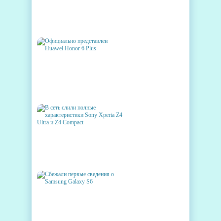
СМАРТФОН HTC DESIRE 626,
ХОРОШИЙ СОПЕРНИК MOTO
G
ОФИЦИАЛЬНО
ПРЕДСТАВЛЕН HUAWEI
HONOR 6 PLUS
В СЕТЬ СЛИЛИ ПОЛНЫЕ
ХАРАКТЕРИСТИКИ SONY
XPERIA Z4 ULTRA И Z4
COMPACT
СБЕЖАЛИ ПЕРВЫЕ
СВЕДЕНИЯ О SAMSUNG