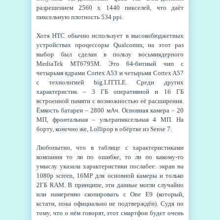
разрешением 2560 x 1440 пикселей, что даёт
пиксельную плотность 534 ppi.
Хотя HTC обычно использует в высокобюджетных
устройствах процессоры Qualcomm, на этот раз
выбор был сделан в пользу восьмиядерного
MediaTek MT6795M. Это 64-битный чип с
четырьмя ядрами Cortex A53 и четырьмя Cortex A57
с технологией big.LITTLE. Среди других
характеристик – 3 ГБ оперативной и 16 ГБ
встроенной памяти с возможностью её расширения.
Ёмкость батареи – 2800 мАч. Основная камера – 20
МП, фронтальная – ультрапиксельная 4 МП. На
борту, конечно же, Lollipop в обёртке из Sense 7.
Любопытно, что в таблице с характеристиками
компания то ли по ошибке, то ли по какому-то
умыслу указала характеристики послабее: экран на
1080p screen, 16MP для основной камеры и только
2ГБ RAM. В принципе, эти данные могли случайно
или намеренно скопировать с One E9 (который,
кстати, пока официально не подтверждён). Судя по
тому, что о нём говорят, этот смартфон будет очень