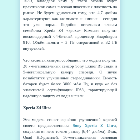
1080, благодаря чему у этого экрана будет
практически самая высокая пиксельная плотность на
рынке. Не будем удивляться тому, что 4,7 дюйма
характеризуют как «компакт» и «мини» - сегодня
это уже норма. Подобно остальным членам
семейства Xperia Z4 «кроха» Компакт получит
восьмиядерный 64-битный процессор Snapdragon
810. Объём памяти – 3 ГБ оперативной и 32 ГБ
внутренней.
Что касается камеры, сообщают, что модель получит
20.7-мегапиксельный сенсор Sony Exmor RS сзади и
5-мегапиксельную камеру спереди. О звуке
позаботятся улучшенные стереодинамики. Ёмкость
батареи будет более 3000 мАч. Ну, и куда же без
знаменитой сертификации IP68, гарантирующей
надёжную защиту от воды и пыли.
Xperia Z4 Ultra
Эта модель станет серьёзно улучшенной версией
своего предшественника
Sony Xperia Z Ultra
,
сохранив от него только размер (6,44 дюйма). Итак,
Quad HD-дисплей, 16-мегапиксельная основная