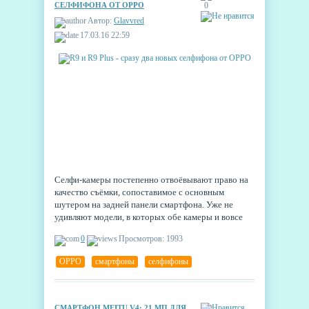
СЕЛФИФОНА ОТ OPPO
0
Автор:
Glavvred
17.03.16 22:59
Селфи-камеры постепенно отвоёвывают право на
качество съёмки, сопоставимое с основным
шутером на задней панели смартфона. Уже не
удивляют модели, в которых обе камеры и вовсе
одинаковые. Но сегодня пришёл тот день, когда
0
Просмотров: 1993
фронтальная камера обставила заднюю — в новых
моделях OPPO R9 и R9 Plus.
OPPO
,
смартфоны
,
селфифоны
СМАРТФОН MEITU V4: 21 МП ДЛЯ