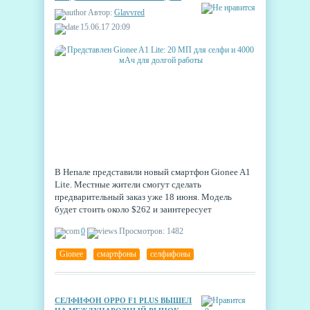
ДОЛГОЙ РАБОТЫ
Автор:
Glavvred
15.06.17 20:09
В Непале представили новый смартфон Gionee A1
Lite. Местные жители смогут сделать
предварительный заказ уже 18 июня. Модель
будет стоить около $262 и заинтересует
любителей селфи и долгоиграющих гаджетов.
0
Просмотров: 1482
Gionee
,
смартфоны
,
селфифоны
СЕЛФИФОН OPPO F1 PLUS ВЫШЕЛ