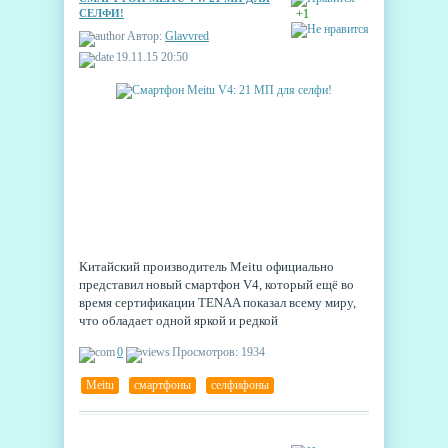
СЕЛФИ!
+1
Автор:
Glavvred
19.11.15 20:50
Китайский производитель Meitu официально
представил новый смартфон V4, который ещё во
время сертификации TENAA показал всему миру,
что обладает одной яркой и редкой
характеристикой: у него для фронтальной камеры
0
Просмотров: 1934
припасён целый 21 мегапиксель. Словом, любители
селфи должны быть полностью удовлетворены
Meitu
,
смартфоны
,
селфифоны
этой моделью на ближайшие несколько лет.