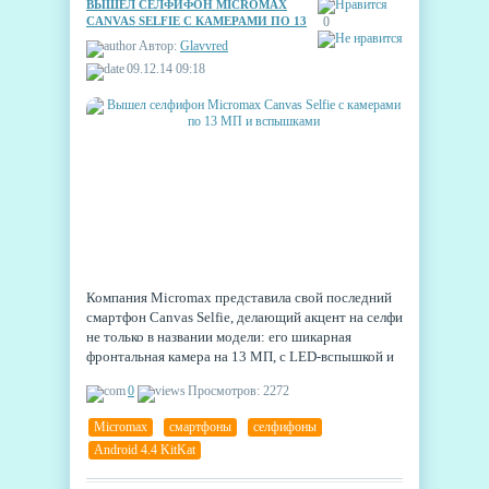
ВЫШЕЛ СЕЛФИФОН MICROMAX
CANVAS SELFIE С КАМЕРАМИ ПО 13
0
МП И ВСПЫШКАМИ
Автор:
Glavvred
09.12.14 09:18
Компания Micromax представила свой последний
смартфон Canvas Selfie, делающий акцент на селфи
не только в названии модели: его шикарная
фронтальная камера на 13 МП, с LED-вспышкой и
сенсором Sony подобна той, что стоит на HTC
0
Просмотров: 2272
Desire Eye.
Micromax
,
смартфоны
,
селфифоны
,
Android 4.4 KitKat