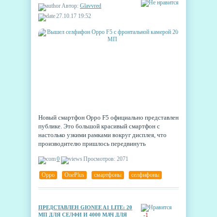
Автор:
Glavvred
27.10.17 19:52
Новый смартфон Oppo F5 официально представлен
публике. Это большой красивый смартфон с
настолько узкими рамками вокруг дисплея, что
производителю пришлось передвинуть
дактилоскопический сканер на заднюю часть
0
Просмотров: 2071
устройства.
Oppo
,
OnePlus
,
смартфоны
,
селфифоны
ПРЕДСТАВЛЕН GIONEE A1 LITE: 20
МП ДЛЯ СЕЛФИ И 4000 МАЧ ДЛЯ
-1