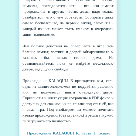
символы, последовательности - все они имеют
продолжение в других частях дома, надо только
разобраться, что с чем соотнести. Собирайте даже
самые бесполезные, на первый взгляд, элементы -
каждый из них может стать ключом к очередной
мини-головоломке.
Чем больше действий вы совершаете в игре, тем
больше комнат, лестниц и дверей обнаруживаете в,
казалось бы, голых стенах дома. Не
останавливайтесь, пока не найдёте
последнюю
дверь
, ведущую к свободе.
Прохождение
KALAQULI R пригодится вам, если
одна из мини-головоломок не поддаётся решению
или не получается найти очередную дверь.
Скриншоты и инструкция сохранены в PDF файле и
доступны для скачивания по ссылке под статьёй, как
и сама игра. Под спойлером вы можете почитать
начало прохождения (без картинок) и решить, нужно
ли загружать его полностью.
Прохождение
KALAQULI R, часть 1, только