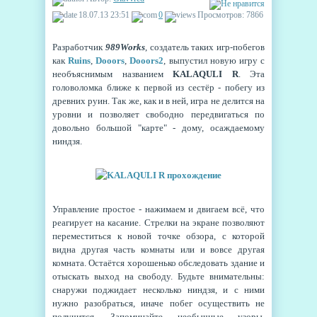
18.07.13 23:51
0
Просмотров: 7866
Разработчик
989Works
, создатель таких игр-побегов
как
Ruins
,
Dooors
,
Dooors2
, выпустил новую игру с
необъяснимым названием
KALAQULI R
. Эта
головоломка ближе к первой из сестёр - побегу из
древних руин. Так же, как и в ней, игра не делится на
уровни и позволяет свободно передвигаться по
довольно большой "карте" - дому, осаждаемому
ниндзя.
Управление простое - нажимаем и двигаем всё, что
реагирует на касание. Стрелки на экране позволяют
переместиться к новой точке обзора, с которой
видна другая часть комнаты или и вовсе другая
комната. Остаётся хорошенько обследовать здание и
отыскать выход на свободу. Будьте внимательны:
снаружи поджидает несколько ниндзя, и с ними
нужно разобраться, иначе побег осуществить не
получится. Запоминайте необычные узоры,