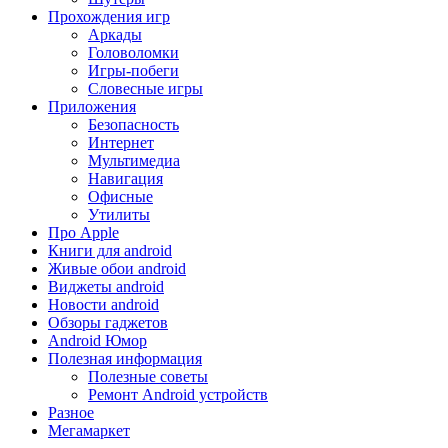
Прохождения игр
Аркады
Головоломки
Игры-побеги
Словесные игры
Приложения
Безопасность
Интернет
Мультимедиа
Навигация
Офисные
Утилиты
Про Apple
Книги для android
Живые обои android
Виджеты android
Новости android
Обзоры гаджетов
Android Юмор
Полезная информация
Полезные советы
Ремонт Android устройств
Разное
Мегамаркет