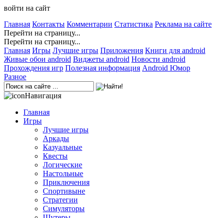
войти на сайт
Главная
Контакты
Комментарии
Статистика
Реклама на сайте
Перейти на страницу...
Перейти на страницу...
Главная
Игры
Лучшие игры
Приложения
Книги для android
Живые обои android
Виджеты android
Новости android
Прохождения игр
Полезная информация
Android Юмор
Разное
Навигация
Главная
Игры
Лучшие игры
Аркады
Казуальные
Квесты
Логические
Настольные
Приключения
Спортивыне
Стратегии
Симуляторы
Шутеры