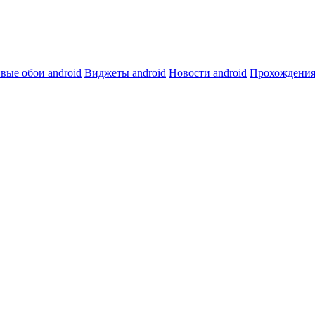
вые обои android
Виджеты android
Новости android
Прохождения