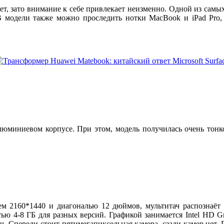
 зато внимание к себе привлекает неизменно. Одной из самых и
 модели также можно проследить нотки MacBook и iPad Pro,
юминиевом корпусе. При этом, модель получилась очень тонко
 2160*1440 и диагональю 12 дюймов, мультитач распознаёт д
тью 4-8 ГБ для разных версий. Графикой занимается Intel HD G
ч. Спереди стоит пятимегапиксельная камера, сзади камер нет.