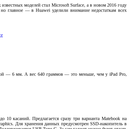
звестных моделей стал Microsoft Surface, а в новом 2016 году
 но главное — в Huawei уделили внимание недостаткам всех
й — 6 мм. А вес 640 граммов — это меньше, чем у iPad Pro,
о 10 касаний. Предлагается сразу три варианта Matebook на
raphics. Для хранения данных предусмотрен SSD-накопитель в
 Поддерживается USB Type C. За сам гаджет нужно будет отдать