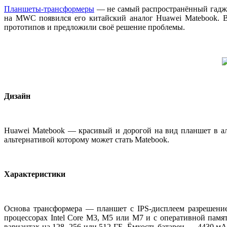
Планшеты-трансформеры
— не самый распространённый гаджет,
на MWC появился его китайский аналог Huawei Matebook. В
прототипов и предложили своё решение проблемы.
Дизайн
Huawei Matebook — красивый и дорогой на вид планшет в ал
альтернативой которому может стать Matebook.
Характеристики
Основа трансформера — планшет с IPS-дисплеем разрешением
процессорах Intel Core M3, M5 или M7 и с оперативной памя
вариантах на 128, 256 или 512 ГБ. Ёмкость батареи — 4430 мА