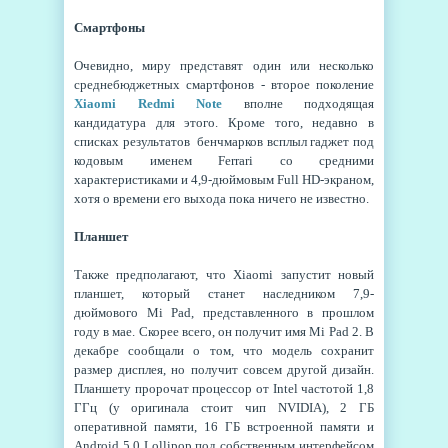
Смартфоны
Очевидно, миру представят один или несколько
среднебюджетных смартфонов - второе поколение
Xiaomi Redmi Note
вполне подходящая
кандидатура для этого. Кроме того, недавно в
списках результатов бенчмарков всплыл гаджет под
кодовым именем Ferrari со средними
характеристиками и 4,9-дюймовым Full HD-экраном,
хотя о времени его выхода пока ничего не известно.
Планшет
Также предполагают, что Xiaomi запустит новый
планшет, который станет наследником 7,9-
дюймового Mi Pad, представленного в прошлом
году в мае. Скорее всего, он получит имя Mi Pad 2. В
декабре сообщали о том, что модель сохранит
размер дисплея, но получит совсем другой дизайн.
Планшету пророчат процессор от Intel частотой 1,8
ГГц (у оригинала стоит чип NVIDIA), 2 ГБ
оперативной памяти, 16 ГБ встроенной памяти и
Android 5.0 Lollipop под собственным интерфейсом