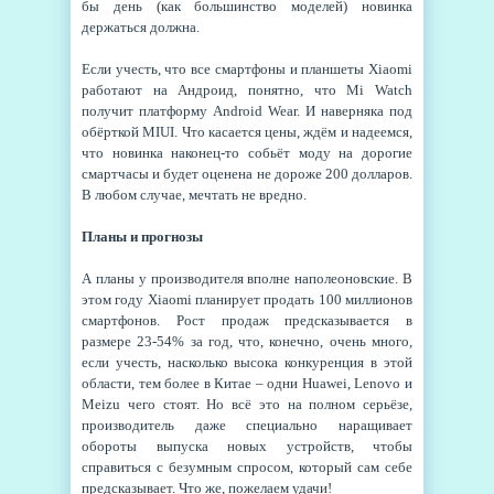
бы день (как большинство моделей) новинка
держаться должна.
Если учесть, что все смартфоны и планшеты Xiaomi
работают на Андроид, понятно, что Mi Watch
получит платформу Android Wear. И наверняка под
обёрткой MIUI. Что касается цены, ждём и надеемся,
что новинка наконец-то собьёт моду на дорогие
смартчасы и будет оценена не дороже 200 долларов.
В любом случае, мечтать не вредно.
Планы и прогнозы
А планы у производителя вполне наполеоновские. В
этом году Xiaomi планирует продать 100 миллионов
смартфонов. Рост продаж предсказывается в
размере 23-54% за год, что, конечно, очень много,
если учесть, насколько высока конкуренция в этой
области, тем более в Китае – одни Huawei, Lenovo и
Meizu чего стоят. Но всё это на полном серьёзе,
производитель даже специально наращивает
обороты выпуска новых устройств, чтобы
справиться с безумным спросом, который сам себе
предсказывает. Что же, пожелаем удачи!