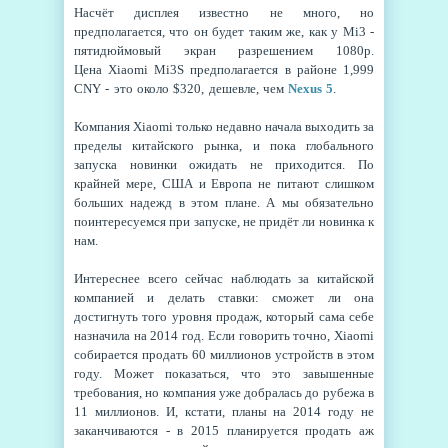
Насчёт дисплея известно не много, но
предполагается, что он будет таким же, как у
Mi3 -
пятидюймовый экран разрешением
1080p.
Цена Xiaomi Mi3S предполагается в районе
1,999
CNY - это около
$320, дешевле, чем
Nexus 5
.
Компания Xiaomi только недавно начала выходить за
пределы китайского рынка, и пока глобального
запуска новинки ожидать не приходится. По
крайней мере, США и Европа не питают слишком
больших надежд в этом плане. А мы обязательно
поинтересуемся при запуске, не придёт ли новинка к
нам.
Интереснее всего сейчас наблюдать за китайской
компанией и делать ставки: сможет ли она
достигнуть того уровня продаж, который сама себе
назначила на 2014 год. Если говорить точно, Xiaomi
собирается продать 60 миллионов устройств в этом
году. Может показаться, что это завышенные
требования, но компания уже добралась до рубежа в
11 миллионов. И, кстати, планы на 2014 году не
заканчиваются - в 2015 планируется продать аж