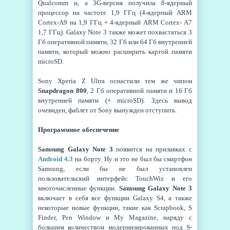
Qualcomm и, а 3G-версия получила 8-ядерный
процессор на частоте 1,9 ГГц (4-ядерный ARM
Cortex-A9 на 1,9 ГГц + 4-ядерный ARM Cortex- A7
1,7 ГГц). Galaxy Note 3 также может похвастаться 3
Гб оперативной памяти, 32 Гб или 64 Гб внутренней
памяти, который можно расширить картой памяти
microSD.
Sony Xperia Z Ultra оснастили тем же чипом
Snapdragon 800
, 2 Гб оперативной памяти и 16 Гб
внутренней памяти (+ microSD). Здесь вывод
очевиден, фаблет от Sony вынужден отступить.
Программное обеспечение
Samsung Galaxy Note 3
появится на прилавках с
Android 4.3
на борту. Ну и это не был бы смартфон
Samsung, если бы не был установлен
пользовательский интерфейс TouchWiz и его
многочисленные функции.
Samsung Galaxy Note 3
включает в себя все функции Galaxy S4, а также
некоторые новые функции, такие как Scrapbook, S
Finder, Pen Window и My Magazine, наряду с
большим количеством модернизированных под S-