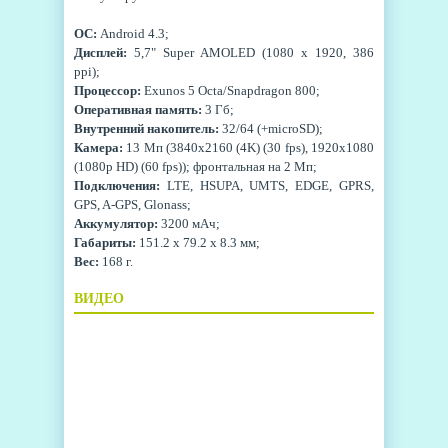
ОС:
Android 4.3;
Дисплей:
5,7" Super AMOLED (1080 x 1920, 386
ppi);
Процессор:
Exunos 5 Octa/Snapdragon 800;
Оперативная память:
3 Гб;
Внутренний накопитель:
32/64 (+microSD);
Камера:
13 Мп (3840x2160 (4K) (30 fps), 1920x1080
(1080p HD) (60 fps)); фронтальная на 2 Мп;
Подключения:
LTE, HSUPA, UMTS, EDGE, GPRS,
GPS, A-GPS, Glonass;
Аккумулятор:
3200 мАч;
Габариты:
151.2 x 79.2 x 8.3 мм;
Вес:
168 г.
ВИДЕО