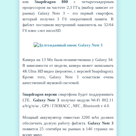
или
Snapdragon 800
с четырехъядерным
процессором на частоте 2,3 ГГц (выбор зависит от
рынка). Galaxy Note 3 – это первый смартфон,
который получил 3 Гб оперативной памяти. В
фаблет поставили внутренний накопитель на 32/64
Гб плюс слот microSD.
Камера на 13 Мп была позаимствована у Galaxy S4.
В зависимости от модели, камера может записывать
4K Ultra HD видео (вероятно, с версией Snapdragon).
Кроме того, Galaxy Note 3 оснастили очень
качественной звуковой системой.
Snapdragon версия
смартфона будет поддерживать
LTE..
Galaxy Note 3
получил модули Wi-Fi 802.11
a/b/g/n/ac , GPS / ГЛОНАСС , NFC , Bluetooth v 4.0.
Мощный аккумулятор емкостью 3200 мАч должен
обеспечить долгую работу фаблета.
Galaxy Note 3
появится 25 сентября на рынках в 140 странах по
всему миру.