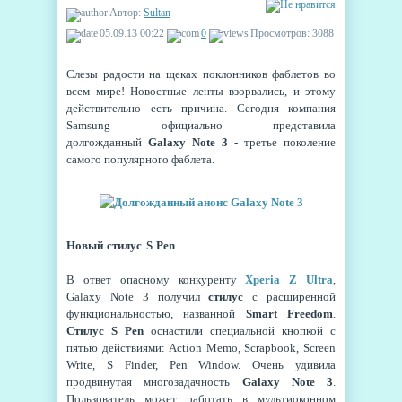
Автор:
Sultan
05.09.13 00:22
0
Просмотров: 3088
Слезы радости на щеках поклонников фаблетов во
всем мире!
Новостные ленты взорвались, и этому
действительно есть причина.
Сегодня компания
Samsung официально представила
долгожданный
Galaxy Note 3
- третье поколение
самого популярного фаблета.
Новый стилус S Pen
В ответ опасному конкуренту
Xperia Z Ultra
,
Galaxy Note 3 получил
стилус
с расширенной
функциональностью, названной
Smart Freedom
.
Стилус S Pen
оснастили специальной кнопкой с
пятью действиями: Action Memo, Scrapbook, Screen
Write, S Finder, Pen Window. Очень удивила
продвинутая многозадачность
Galaxy Note 3
.
Пользователь может работать в мультиоконном