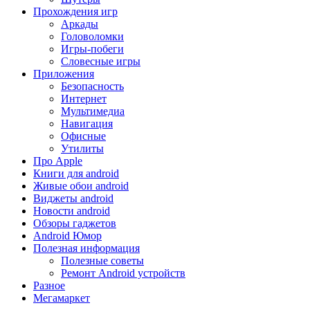
Прохождения игр
Аркады
Головоломки
Игры-побеги
Словесные игры
Приложения
Безопасность
Интернет
Мультимедиа
Навигация
Офисные
Утилиты
Про Apple
Книги для android
Живые обои android
Виджеты android
Новости android
Обзоры гаджетов
Android Юмор
Полезная информация
Полезные советы
Ремонт Android устройств
Разное
Мегамаркет