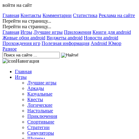
войти на сайт
Главная
Контакты
Комментарии
Статистика
Реклама на сайте
Перейти на страницу...
Перейти на страницу...
Главная
Игры
Лучшие игры
Приложения
Книги для android
Живые обои android
Виджеты android
Новости android
Прохождения игр
Полезная информация
Android Юмор
Разное
Навигация
Главная
Игры
Лучшие игры
Аркады
Казуальные
Квесты
Логические
Настольные
Приключения
Спортивыне
Стратегии
Симуляторы
Шутеры