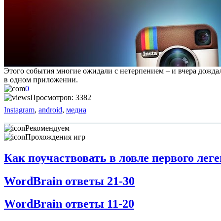
Этого события многие ожидали с нетерпением – и вчера дожд
в одном приложении.
0
Просмотров: 3382
Instagram
,
android
,
медиа
Рекомендуем
Прохождения игр
Как поучаствовать в ловле первого ле
WordBrain ответы 21-30
WordBrain ответы 11-20