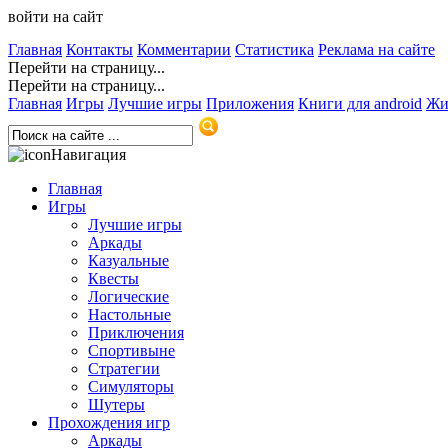
войти на сайт
Главная
Контакты
Комментарии
Статистика
Реклама на сайте
Перейти на страницу...
Перейти на страницу...
Главная
Игры
Лучшие игры
Приложения
Книги для android
Жи
Навигация
Главная
Игры
Лучшие игры
Аркады
Казуальные
Квесты
Логические
Настольные
Приключения
Спортивыне
Стратегии
Симуляторы
Шутеры
Прохождения игр
Аркады