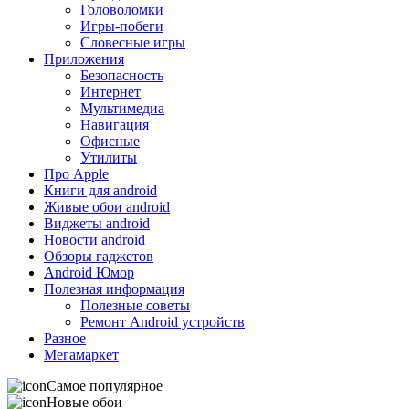
Головоломки
Игры-побеги
Словесные игры
Приложения
Безопасность
Интернет
Мультимедиа
Навигация
Офисные
Утилиты
Про Apple
Книги для android
Живые обои android
Виджеты android
Новости android
Обзоры гаджетов
Android Юмор
Полезная информация
Полезные советы
Ремонт Android устройств
Разное
Мегамаркет
Самое популярное
Новые обои