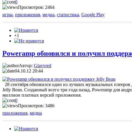
0
Просмотров: 2464
игры
,
приложения
,
медиа
,
статистика
,
Google Play
+1
Poweramp обновился и получил поддерж
Автор:
Glavvred
04.10.12 20:44
28 сентября обновился один из лучших музыкальных плееров д
Jelly Bean. Созданный всего три года назад, Poweramp для анд
миллион платных версий приложения.
0
Просмотров: 3486
приложения
,
медиа