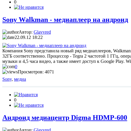
0
Sony Walkman - медиаплеер на андроид
Автор:
Glavvred
22.09.12 18:22
Компания Sony представила новый ряд медиаплееров, WalkmanF8
32ГБ соответственно. Процессор - Tegra 2 частотой 1 ГГц, опе
музыки и 4,5 часа видео, а также имеет доступ к Google Play. W
0
Просмотров: 4071
Sony
,
медиа
0
Андроид медиацентр Digma HDMP-600
Автор:
Glavvred