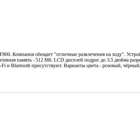
00. Компания обещает "отличные развлечения на ходу". Устройс
ративная память - 512 Мб. LCD дисплей подрос до 3,5 дюйма раз
i-Fi и Bluetooth присутствуют. Варианты цвета - розовый, чёрный