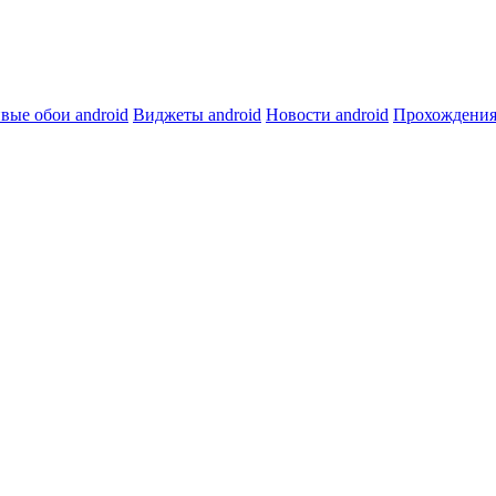
вые обои android
Виджеты android
Новости android
Прохождения