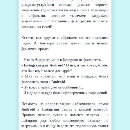
андроид-устройств
столько времени терпели
выражение удовольствия на лицах своих товарищей
с айфонами, которые тысячами загружали
замечательно обработанные фотографии на сайты
социальных сетей!
Кстати, вот друзья с айфонами не все оказались
рады. В Твиттере сейчас можно найти немало
фразочек, вроде:
- У кого
Андроид
, меня в Instagram не фолловить.
-
Instagram для Android
? О нет, я так хотел, чтобы
это был клуб только для Apple!
- Мне не нравится, что меня в Instagram будут
фолловить люди с
Android
.
- Ну вот, теперь я уже не особенный…
- И еще много куда более приперченных выражений.
Несмотря на сопротивление «яблочников», армия
Android в Instagram
растет с каждой минутой.
Прошло меньше суток с момента запуска – и
Instagram уже побил миллионную отметку по
загрузкам. А к концу недели его поклонников станет