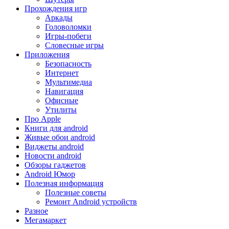
Прохождения игр
Аркады
Головоломки
Игры-побеги
Словесные игры
Приложения
Безопасность
Интернет
Мультимедиа
Навигация
Офисные
Утилиты
Про Apple
Книги для android
Живые обои android
Виджеты android
Новости android
Обзоры гаджетов
Android Юмор
Полезная информация
Полезные советы
Ремонт Android устройств
Разное
Мегамаркет