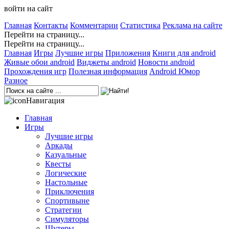
войти на сайт
Главная
Контакты
Комментарии
Статистика
Реклама на сайте
Перейти на страницу...
Перейти на страницу...
Главная
Игры
Лучшие игры
Приложения
Книги для android
Живые обои android
Виджеты android
Новости android
Прохождения игр
Полезная информация
Android Юмор
Разное
Навигация
Главная
Игры
Лучшие игры
Аркады
Казуальные
Квесты
Логические
Настольные
Приключения
Спортивыне
Стратегии
Симуляторы
Шутеры