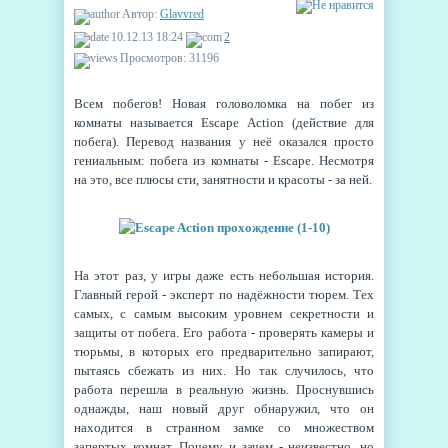
Автор:
Glavvred
10.12.13 18:24
2
Просмотров: 31196
Всем побегов! Новая головоломка на побег из
комнаты называется Escape Action (действие для
побега). Перевод названия у неё оказался просто
гениальным: побега из комнаты - Escape. Несмотря
на это, все плюсы сти, занятности и красоты - за ней.
На этот раз, у игры даже есть небольшая история.
Главный герой - эксперт по надёжности тюрем. Тех
самых, с самым высоким уровнем секретности и
защиты от побега. Его работа - проверять камеры и
тюрьмы, в которых его предварительно запирают,
пытаясь сбежать из них. Но так случилось, что
работа перешла в реальную жизнь. Проснувшись
однажды, наш новый друг обнаружил, что он
находится в странном замке со множеством
запертых комнат. Почему и зачем - неизвестно, но