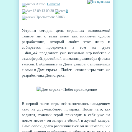
Автор:
Glavvred
13.09.13 00:38
0
Просмотров: 57063
Устроим сегодня день страшных головоломок!
Теперь мы с вами знаем как минимум одного
разработчика, который любит этот жанр и
собирается продолжать в том же духе
-
dim_ok
предлагает уже несколько игр-побегов с
атмосферой, достойной внимания режиссёра фильма
ужасов. Выбравшись из Дома ужасов, отправляемся
с вами в
Дом страха - Побег
- сиквел игры того же
разработчика Дом страха.
В первой части игры всё закончилось нападением
явно не дружелюбного призрака. После чего, как
водится, главный герой приходит в себя уже на
новом месте - он заперт в тёмной и жуткой камере.
Само собой, долго рассиживаться он не намерен, и с
вашей помощью обязательно сбежит из комнаты, а