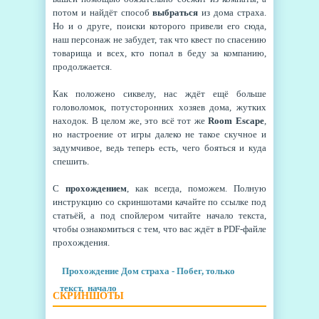
потом и найдёт способ
выбраться
из дома страха.
Но и о друге, поиски которого привели его сюда,
наш персонаж не забудет, так что квест по спасению
товарища и всех, кто попал в беду за компанию,
продолжается.
Как положено сиквелу, нас ждёт ещё больше
головоломок, потусторонних хозяев дома, жутких
находок. В целом же, это всё тот же
Room Escape
,
но настроение от игры далеко не такое скучное и
задумчивое, ведь теперь есть, чего бояться и куда
спешить.
С
прохождением
, как всегда, поможем. Полную
инструкцию со скриншотами качайте по ссылке под
статьёй, а под спойлером читайте начало текста,
чтобы ознакомиться с тем, что вас ждёт в PDF-файле
прохождения.
Прохождение Дом страха - Побег, только
текст, начало
СКРИНШОТЫ