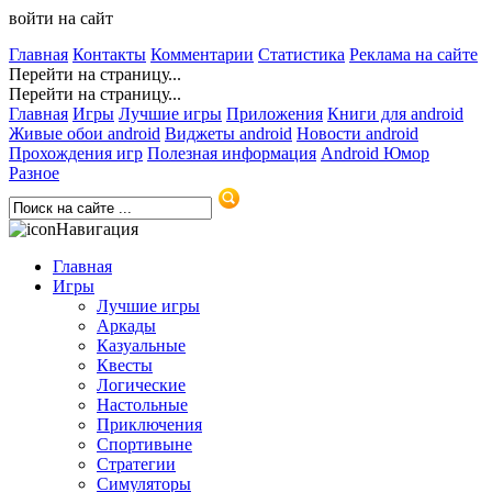
войти на сайт
Главная
Контакты
Комментарии
Статистика
Реклама на сайте
Перейти на страницу...
Перейти на страницу...
Главная
Игры
Лучшие игры
Приложения
Книги для android
Живые обои android
Виджеты android
Новости android
Прохождения игр
Полезная информация
Android Юмор
Разное
Навигация
Главная
Игры
Лучшие игры
Аркады
Казуальные
Квесты
Логические
Настольные
Приключения
Спортивыне
Стратегии
Симуляторы