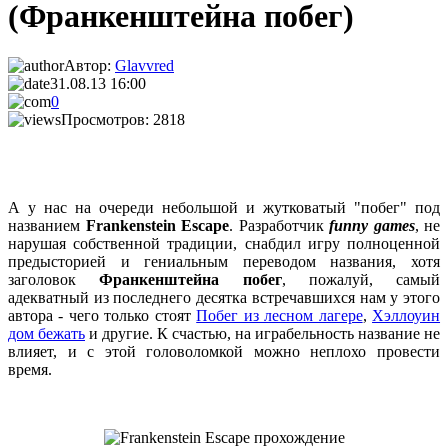
(Франкенштейна побег)
Автор:
Glavvred
31.08.13 16:00
0
Просмотров: 2818
А у нас на очереди небольшой и жутковатый "побег" под
названием
Frankenstein Escape
. Разработчик
funny games
, не
нарушая собственной традиции, снабдил игру полноценной
предысторией и гениальным переводом названия, хотя
заголовок
Франкенштейна побег
, пожалуй, самый
адекватный из последнего десятка встречавшихся нам у этого
автора - чего только стоят
Побег из лесном лагере
,
Хэллоуин
дом бежать
и другие. К счастью, на играбельность название не
влияет, и с этой головоломкой можно неплохо провести
время.