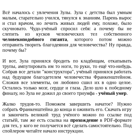
Всё началось с увлечения Зулы. Зула с детства был умным
малым, старательно учился, тянулся к знаниям. Парень вырос
и стал врачом, но лечить живых людей ему, похоже, было
скучновато. Чудо-учёный спросил себя: а почему бы не
слепить из кусков человеческих тел собственного
человекоподобного гиганта
, которого потом можно
отправить творить благодеяния для человечества? Ну правда,
почему бы?
И вот, Зула принялся бродить по кладбищам, откапывать
трупы, ампутировать им то ноги, то руки, то ещё что-нибудь.
Собрав все детали "конструктора", учёный принялся работать
над будущим благодетелем человечества Франкенштейном.
Сложив все элементы, он любовно сшил их в одно целое.
Остались только мозг, сердце и глаза. Дело шло к победному
финалу, но Зула не дожил до своего триумфа -
учёный умер
.
Жалко трудов-то. Поможем завершить начатое? Нужно
собрать Франкенштейна до конца и оживить его. Скачать игру
и закончить великий труд учёного можно по ссылке под
статьёй, там же есть ссылка на
прохождение
в PDF-формате
для тех, у кого не получается всё сделать самостоятельно. Под
спойлером читайте начало инструкции.