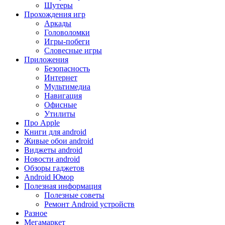
Шутеры
Прохождения игр
Аркады
Головоломки
Игры-побеги
Словесные игры
Приложения
Безопасность
Интернет
Мультимедиа
Навигация
Офисные
Утилиты
Про Apple
Книги для android
Живые обои android
Виджеты android
Новости android
Обзоры гаджетов
Android Юмор
Полезная информация
Полезные советы
Ремонт Android устройств
Разное
Мегамаркет