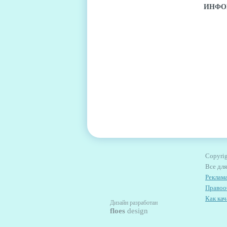
ИНФО
Copyrig
Все дл
Реклама
Правоо
Как кач
Дизайн разработан
floes
design