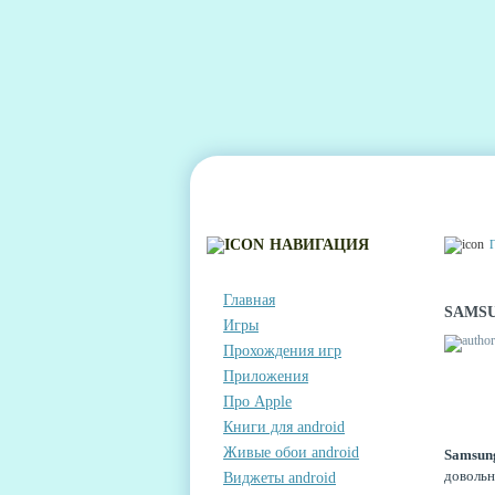
ГЛАВНАЯ
КОНТАКТЫ
КОММЕНТА
НАВИГАЦИЯ
Главная
SAMSU
Игры
Прохождения игр
Приложения
Про Apple
Книги для android
Живые обои android
Samsun
довольн
Виджеты android