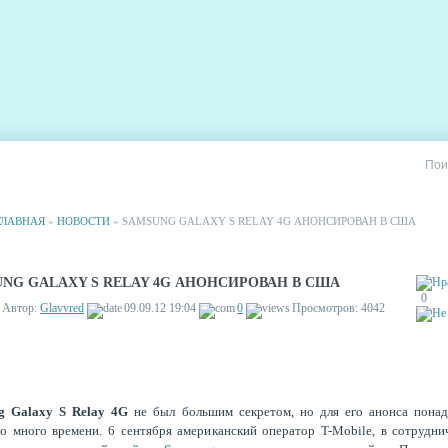
РИИ
СТАТИСТИКА
РЕКЛАМА НА САЙТЕ
ГЛАВНАЯ
»
НОВОСТИ
» SAMSUNG GALAXY S RELAY 4G АНОНСИРОВАН В США
NG GALAXY S RELAY 4G АНОНСИРОВАН В США
0
Автор:
Glavvred
09.09.12 19:04
0
Просмотров: 4042
g Galaxy S Relay 4G
не был большим секретом, но для его анонса понад
о много времени. 6 сентября американский оператор T-Mobile, в сотрудни