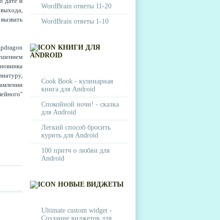
о дате и
WordBrain ответы 11-20
 выхода,
 вызвать
WordBrain ответы 1-10
apdragon
КНИГИ ДЛЯ
ANDROID
решением
 новинка
иатуру,
Cook Book - кулинарная
амлении
книга для Android
лейного"
Спокойной ночи! - сказка
для Android
Легкий способ бросить
курить для Android
100 притч о любви для
Android
НОВЫЕ ВИДЖЕТЫ
Ultimate custom widget -
Создание виджетов для