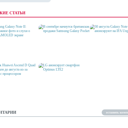
ЖИЕ СТАТЬИ
NG GALAXY NOTE II:
В СЕНТЯБРЕ НАЧНУТСЯ
30 АВГУСТА GALAXY NO
ОЖНОЕ ФОТО И СЛУХИ
БРИТАНСКИЕ ПРОДАЖИ
АНОНСИРУЮТ НА IFA
КОМ AMOLED ЭКРАНЕ
SAMSUNG GALAXY POCKET
UNPACKED
К HUAWEI ASCEND D
ОТЛОЖЕН ДО
ТА ИЗ-ЗА ПРОБЛЕМ С
LG АНОНСИРУЕТ СМАРТФОН
ЕССОРОМ
OPTIMUS LTE2
НТАРИИ
оставить коме