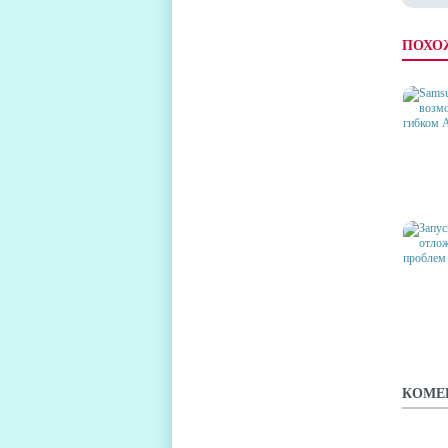
ПОХО
SAMSU
ВОЗМ
О ГИБ
ЗАПУС
QUAD 
АВГУС
ПРОЦ
КОМЕ