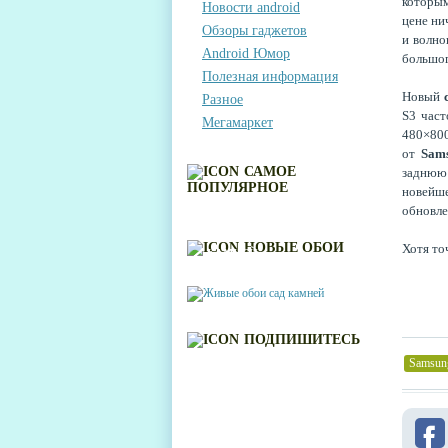
которы
Новости android
цене ни
Обзоры гаджетов
и волно
Android Юмор
большог
Полезная информация
Новый
Разное
S3 част
Мегамаркет
480×800
от
Sam
САМОЕ
заднюю
ПОПУЛЯРНОЕ
новейше
обновле
ЖИВЫЕ ОБОИ САД
НОВЫЕ ОБОИ
Хотя то
КАМНЕЙ
ПОДПИШИТЕСЬ
Samsun