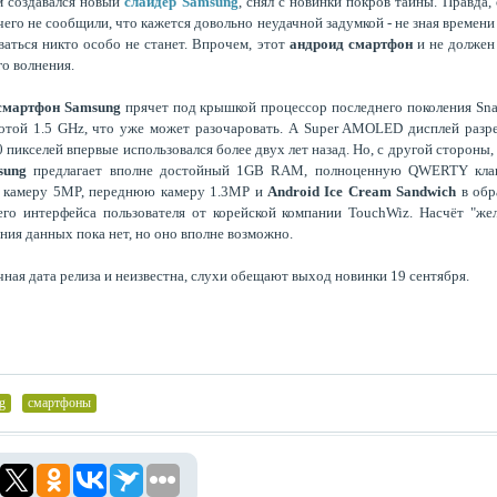
м создавался новый
слайдер Samsung
, снял с новинки покров тайны. Правда, 
чего не сообщили, что кажется довольно неудачной задумкой - не зная времени
ваться никто особо не станет. Впрочем, этот
андроид смартфон
и не должен
о волнения.
смартфон Samsung
прячет под крышкой процессор последнего поколения Sn
отой 1.5 GHz, что уже может разочаровать. А Super AMOLED дисплей раз
 пикселей впервые использовался более двух лет назад. Но, с другой стороны,
sung
предлагает вполне достойный 1GB RAM, полноценную QWERTY клав
 камеру 5MP, переднюю камеру 1.3MP и
Android Ice Cream Sandwich
в обр
го интерфейса пользователя от корейской компании TouchWiz. Насчёт "же
ния данных пока нет, но оно вполне возможно.
чная дата релиза и неизвестна, слухи обещают выход новинки 19 сентября.
g
,
смартфоны