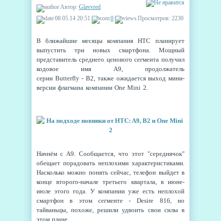
Автор:
Glavvred
08.05.14 20:51
0
Просмотров: 2230
В ближайшие месяцы компания
HTC
планирует
выпустить три новых смартфона. Мощный
представитель среднего ценового сегмента получил
кодовое имя
A9, продолжатель
серии
Butterfly
-
B2, также ожидается выход мини-
версии флагмана компании One Mini 2.
Начнём с
A9. Сообщается, что этот "середнячок"
обещает порадовать неплохими характеристиками.
Насколько можно понять сейчас, телефон выйдет в
конце второго-начале третьего квартала, в июне-
июле этого года. У компании уже есть неплохой
смартфон в этом сегменте -
Desire 816, но
тайваньцы, похоже, решили удвоить свои силы в
этом плане.