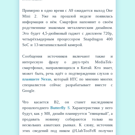
Примерно в одно время с А9 ожидается выход
One
Mini 2. Уже на прошлой неделе появилась
информация о нём. Смартфон напомнит о своём
родственнике знакомым металлическим дизайном.
Это будет 4,5-дюймовый гаджет с дисплеем
720p,
четырёхъядерным процессором
Snapdragon 400
SoC и 13-мегапиксельной камерой.
Сообщения источников включают также и
интересную фразу о двух-трёх
MediaTek-
смартфонах, направляющихся в Китай. Кто знает,
может быть, речь идёт о подтверждении слухов о
планшете
Nexus
, который
HTC по мнению многих
специалистов сейчас разрабатывает вместе с
Google.
Что касается
B2, он станет наследником
прошлогоднего
Butterfly S
. Характеристики у него
будут, как у М8, дизайн планируется "глянцевый", а
продавать новинку собираются только на
нескольких азиатских рынках. К слову, источник
этих сведений под ником
@LlabTooFeR получил