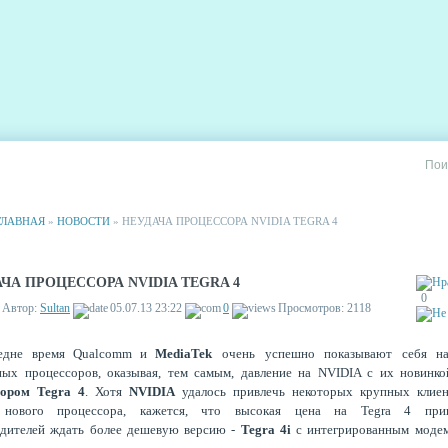
РИИ
СТАТИСТИКА
РЕКЛАМА НА САЙТЕ
ГЛАВНАЯ
»
НОВОСТИ
» НЕУДАЧА ПРОЦЕССОРА NVIDIA TEGRA 4
ЧА ПРОЦЕССОРА NVIDIA TEGRA 4
0
Автор:
Sultan
05.07.13 23:22
0
Просмотров: 2118
едне время Qualcomm и
MediaTek
очень успешно показывают себя н
ных процессоров, оказывая, тем самым, давление на NVIDIA с их новинк
сором Tegra 4
. Хотя
NVIDIA
удалось привлечь некоторых крупных клиен
 нового процессора, кажется, что высокая цена на Tegra 4 при
одителей ждать более дешевую версию -
Tegra 4i
с интегрированным моде