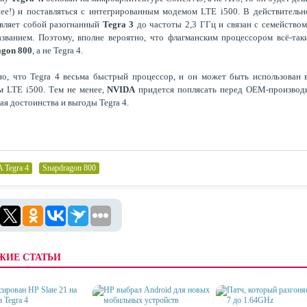
ее!) и поставляться с интегрированным модемом LTE i500. В действительн
вляет собой разогнанный
Tegra 3
до частоты 2,3 ГГц и связан с семейством
званием. Поэтому, вполне вероятно, что флагманским процессором всё-так
agon 800
, а не Tegra 4.
о, что Tegra 4 весьма быстрый процессор, и он может быть использован 
 LTE i500. Тем не менее,
NVIDA
придется поплясать перед OEM-производи
ая достоинства и выгоды Tegra 4.
 Tegra 4
,
Snapdragon 800
ЖИЕ СТАТЬИ