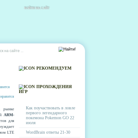
ВОЙТИ НА САЙТ
РЕКОМЕНДУЕМ
ПРОХОЖДЕНИЯ
ИГР
Как поучаствовать в ловле
а рынке
первого легендарного
ой
ARM-
покемона Pokemon GO 22
тов для
июля
нуждает
мом LTE
WordBrain ответы 21-30