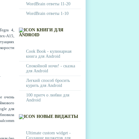
WordBrain ответы 11-20
WordBrain ответы 1-10
egra 4,
КНИГИ ДЛЯ
ANDROID
tex-A15,
туациях
скорости
Cook Book - кулинарная
книга для Android
Спокойной ночи! - сказка
для Android
.
Легкий способ бросить
курить для Android
100 притч о любви для
не очень
Android
юймового
ogle для
бновила
НОВЫЕ ВИДЖЕТЫ
ualcomm
Ultimate custom widget -
Создание виджетов для
евле (но