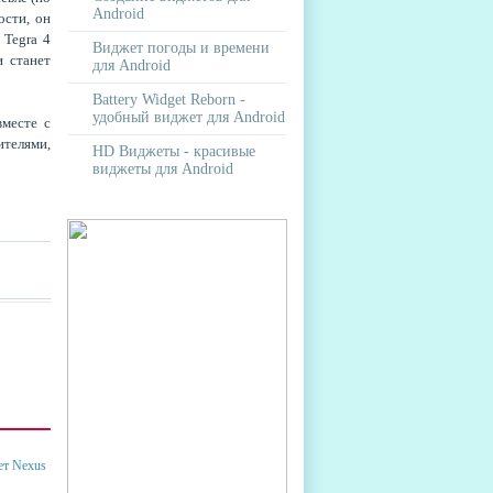
Android
ости, он
 Tegra 4
Виджет погоды и времени
и станет
для Android
Battery Widget Reborn -
удобный виджет для Android
вместе с
телями,
HD Виджеты - красивые
виджеты для Android