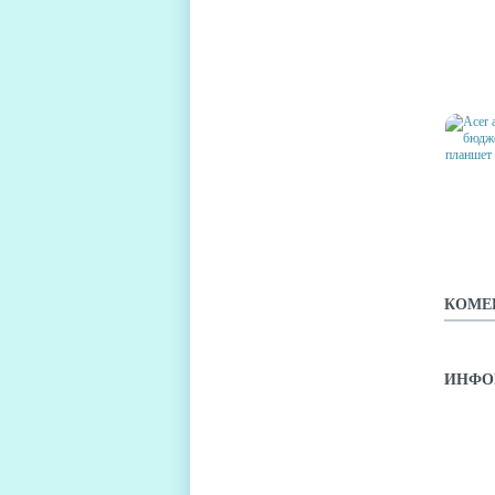
АНОНС
НА NVI
ACER 
ДЮЙМ
ЧЕТЫ
ПЛАН
КОМЕ
ИНФО