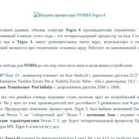
оторым данным, объемы отгрузки
Tegra 4
производителям ограничены. T
ованный в начале этого года, - это четырехъядерный процессор на базе Cor
й, как и
Tegra 3
, имеет дополнительное пятое ядро, используемое в си
зкой мощности при отключении основных ядер. Работает на максимальной 
е победы для
NVIDA
до сих пор относятся лишь к нескольким устройствам:
HP Slate 21
- компьютер-пленшет на базе Android с диагональю дисплея 21,5"
ланшеты Toshiba Excite Pro и Toshiba Excite Write - оба с диагональю 10,1".
Asus Transformer Pad Infinity
с разрешением дисплея 2560 х 1600.
 все эти девайсы отнюдь недешево стоят, поэтому круг их потребителей 
. Ни у кого из этих производителей нет достойного 7-дюймового или 8-д
а. Предыдущее поколение процессоров, Tegra 3, был выбран компанией Go
тов Nexus 7, но "соборочный цех" Nexus 7 -
компания Asus
- недавно о
еские характеристики
Nexus 7 2
, где будет четырехъядерный процессор Q
on 600. Tegra 4 остается не у дел.
ьку
Tegra 4i
основан на микроархитектуре Cortex A9, а не A15, то он будет деш