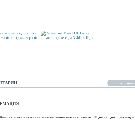
HP ВЫБРАЛ ANDROID ДЛЯ
ИРОВАН HP SLATE 21
НОВЫХ МОБИЛЬНЫХ
ПАТЧ, КОТОРЫЙ РАЗГ
DIA TEGRA 4
УСТРОЙСТВ
NEXUS 7 ДО 1.64GHZ
АНОНСИРУЕТ 7-
ОВЫЙ БЮДЖЕТНЫЙ
RENAISSANCE BLOOD THD –
РЕХЪЯДЕРНЫЙ
ВСЯ МОЩЬ ПРОЦЕССОРА
ШЕТ
NVIDIA’S TEGRA 3
НТАРИИ
оставить коме
РМАЦИЯ
Комментировать статьи на сайте возможно только в течении
180
дней со дня публикации