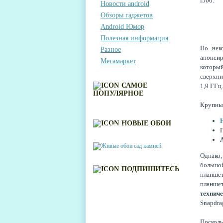
i500.
Новости android
Обзоры гаджетов
Android Юмор
Полезная информация
По нек
Разное
анонсир
Мегамаркет
которы
сверхни
САМОЕ
1,9 ГГц.
ПОПУЛЯРНОЕ
Крупны
ЖИВЫЕ ОБОИ САД
НОВЫЕ ОБОИ
КАМНЕЙ
П
Однако,
большой
ПОДПИШИТЕСЬ
планшет
планше
технич
Snapdrag
Поскол