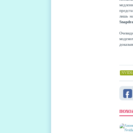
медленн
предста
лишь на
Snapdr
Очевидн
модемом
доказыв
NVIDIA
ПОХО