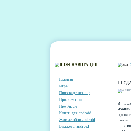
ГЛАВНАЯ
КОНТАКТЫ
КОММЕНТА
НАВИГАЦИЯ
Главная
НЕУДА
Игры
Прохождения игр
Приложения
В посл
Про Apple
мобиль
Книги для android
процес
Живые обои android
своего
произв
Виджеты android