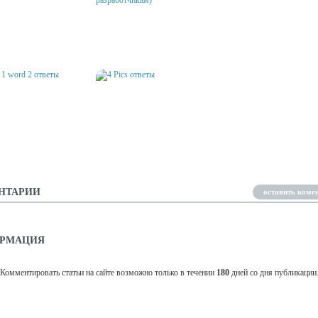
4 КАРТИНКИ 1 СЛОВО
 1 WORD - GUESS
ОТВЕТЫ (ПОДБОРКА ИГР ПО
УГАДАЙ КАРТИНКУ! О
S ОТВЕТЫ
РАЗРАБОТЧИКАМ)
- WHAT THE PIC?
S 1 WORD 2 ОТВЕТЫ
4 PICS ОТВЕТЫ
НТАРИИ
оставить коме
РМАЦИЯ
Комментировать статьи на сайте возможно только в течении
180
дней со дня публикации