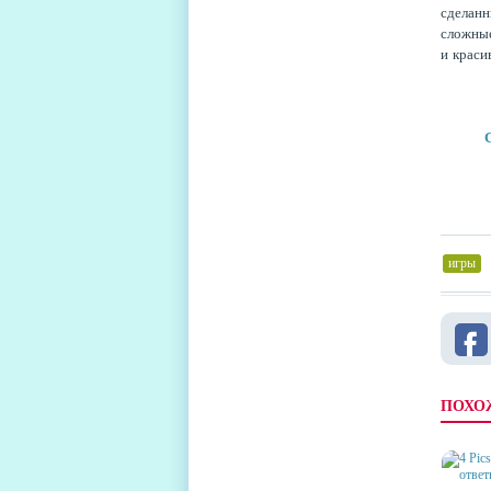
сделанн
сложные
и краси
С
игры
,
ПОХО