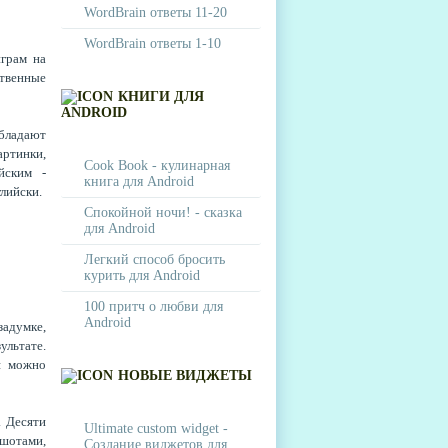
WordBrain ответы 11-20
WordBrain ответы 1-10
играм на
твенные
КНИГИ ДЛЯ
ANDROID
бладают
артинки,
Cook Book - кулинарная
йским -
книга для Android
глийски.
Спокойной ночи! - сказка
для Android
Легкий способ бросить
курить для Android
100 притч о любви для
Android
адумке,
ультате.
я можно
НОВЫЕ ВИДЖЕТЫ
. Десяти
Ultimate custom widget -
шотами,
Создание виджетов для