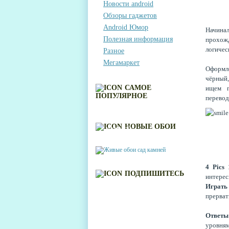
Новости android
Обзоры гаджетов
Android Юмор
Начинал
Полезная информация
прохож
логичес
Разное
Мегамаркет
Оформл
чёрный,
САМОЕ
ищем п
ПОПУЛЯРНОЕ
перевод
ЖИВЫЕ ОБОИ САД
НОВЫЕ ОБОИ
КАМНЕЙ
4 Pics
ПОДПИШИТЕСЬ
интерес
Играть
прерват
Ответ
уровн