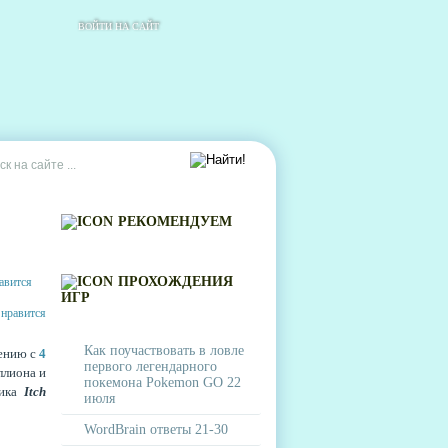
ВОЙТИ НА САЙТ
РЕКОМЕНДУЕМ
ПРОХОЖДЕНИЯ
ИГР
Как поучаствовать в ловле
нению с
4
первого легендарного
ллиона и
покемона Pokemon GO 22
чика
Itch
июля
WordBrain ответы 21-30