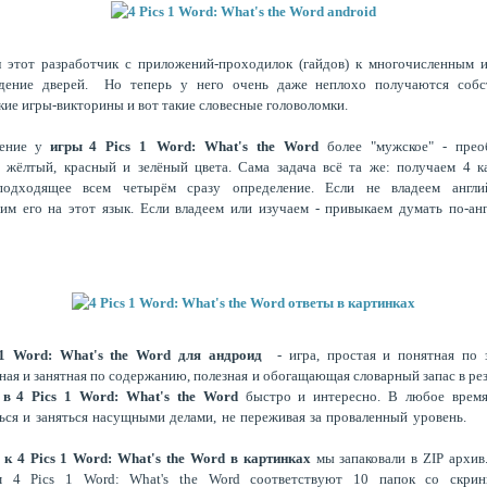
 этот разработчик с приложений-проходилок (гайдов) к многочисленным 
дение дверей. Но теперь у него очень даже неплохо получаются собс
кие игры-викторины и вот такие словесные головоломки.
ение у
игры
4 Pics 1 Word: What's the Word
более "мужское" - прео
 жёлтый, красный и зелёный цвета. Сама задача всё та же: получаем 4 к
одходящее всем четырём сразу определение. Если не владеем англи
им его на этот язык. Если владеем или изучаем - привыкаем думать по-ан
 1 Word: What's the Word для андроид
- игра, простая и понятная по з
ная и занятная по содержанию, полезная и обогащающая словарный запас в рез
 в
4 Pics 1 Word: What's the Word
быстро и интересно. В любое врем
ься и заняться насущными делами, не переживая за проваленный уровень.
ы к
4 Pics 1 Word: What's the Word в картинках
мы запаковали в ZIP архив
ям
4 Pics 1 Word: What's the Word соответствуют 10 папок со скрин