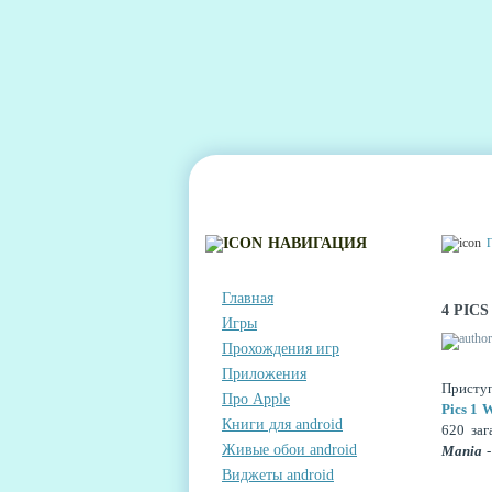
ГЛАВНАЯ
КОНТАКТЫ
КОММЕНТА
НАВИГАЦИЯ
Главная
4 PIC
Игры
Прохождения игр
Приложения
Приступ
Про Apple
Pics 1 
Книги для android
620 заг
Живые обои android
Mania
-
Виджеты android