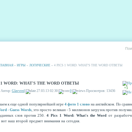
РИИ
СТАТИСТИКА
РЕКЛАМА НА САЙТЕ
ГЛАВНАЯ
»
ИГРЫ
»
ЛОГИЧЕСКИЕ
» 4 PICS 1 WORD: WHAT'S THE WORD ОТВЕТЫ
S 1 WORD: WHAT'S THE WORD ОТВЕТЫ
+5
Автор:
Glavvred
27.03.13 02:30
0
Просмотров: 13436
аем к еще одной популярнейшей игре
4 фото 1 слово
на английском. По срав
Word - Guess Words
, это просто великан - 5 миллионов загрузок против полуми
аданных слов против 250.
4 Pics 1 Word: What's the Word
от разработ
 вот наш второй предмет внимания на сегодня.