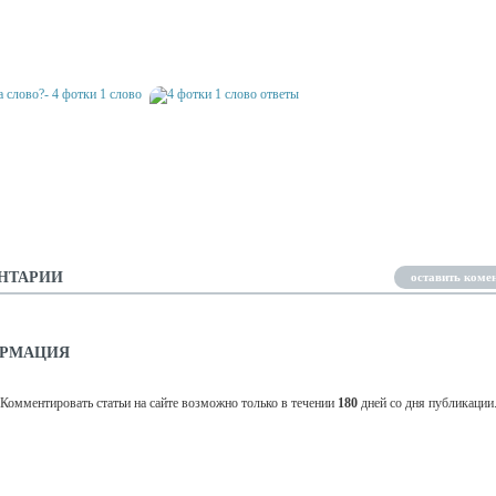
А СЛОВО?- 4 ФОТКИ 1
О ОТВЕТЫ
4 PICS ОТВЕТЫ
4 ФОТО 1 СЛОВО ОТВ
А СЛОВО?- 4 ФОТКИ 1
О
4 ФОТКИ 1 СЛОВО ОТВЕТЫ
НТАРИИ
оставить коме
РМАЦИЯ
Комментировать статьи на сайте возможно только в течении
180
дней со дня публикации