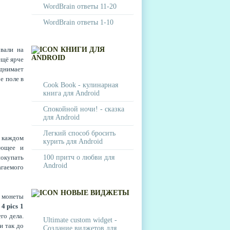
WordBrain ответы 11-20
WordBrain ответы 1-10
овали на
КНИГИ ДЛЯ
ANDROID
ещё ярче
днимает
е поле в
Cook Book - кулинарная
книга для Android
Спокойной ночи! - сказка
для Android
Легкий способ бросить
а каждом
курить для Android
ующее и
покупать
100 притч о любви для
Android
агаемого
НОВЫЕ ВИДЖЕТЫ
е монеты
4 pics 1
го дела.
Ultimate custom widget -
и так до
Создание виджетов для