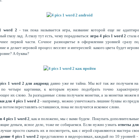
ю.
 1 word 2
- так пока называется игра, название которой еще не адаптир
ый глазу лад. А глазу тут есть, чему порадоваться:
игра 4 pics 1 word 2
стала 
очнее первой части. Сочное разноцветье в оформлении уровней сразу по
ние и делает игровой процесс веселее и интересней: какого цвета будет игрово
ровне? А буквы?
pics 1 word 2 для андроид
давно уже не тайна. Мы всё так же получаем н
 по четыре картинки, к которым нужно подобрать точно характериз
щее их слово. За разгаданные слова получаем монетки, а за монетки можем 
ки для 4 pics 1 word 2
- например, можно уничтожать лишние буквы из предл
 а потом переставлять оставшиеся, пока не получится искомое слово.
в 4 pics 1 word 2
, как и положено, мы с вами будем . Покупать дополнительны
оящие деньги, ясное дело, тоже не собираемся. Если нужно узнать
ответы для 
 лучше просто скачать их и посмотреть, как с игрой справляются мастера свое
ение 4 pics 1 word 2
представлено в видеороликах, каждый по 10 уровней - 