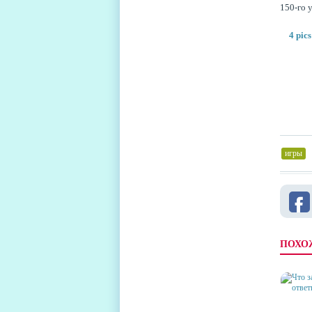
150-го 
4 pic
игры
,
ПОХО