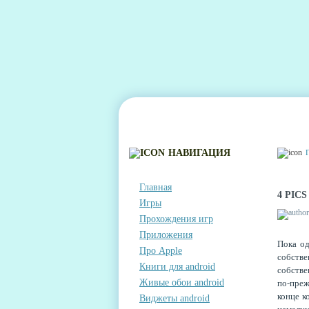
ГЛАВНАЯ
КОНТАКТЫ
КОММЕНТА
НАВИГАЦИЯ
Главная
4 PIC
Игры
Прохождения игр
Приложения
Пока од
Про Apple
собств
Книги для android
собстве
Живые обои android
по-преж
конце к
Виджеты android