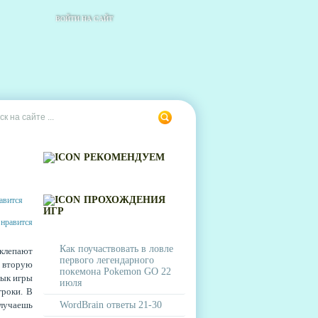
ВОЙТИ НА САЙТ
РЕКОМЕНДУЕМ
ПРОХОЖДЕНИЯ
ИГР
Как поучаствовать в ловле
 клепают
первого легендарного
 вторую
покемона Pokemon GO 22
зык игры
июля
гроки. В
олучаешь
WordBrain ответы 21-30