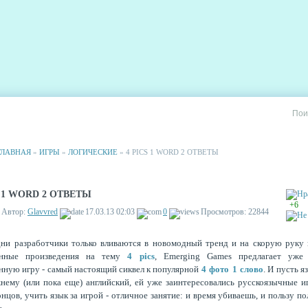
РИИ
СТАТИСТИКА
РЕКЛАМА НА САЙТЕ
ГЛАВНАЯ
»
ИГРЫ
»
ЛОГИЧЕСКИЕ
» 4 PICS 1 WORD 2 ОТВЕТЫ
S 1 WORD 2 ОТВЕТЫ
+6
Автор:
Glavvred
17.03.13 02:03
0
Просмотров: 22844
ни разработчики только вливаются в новомодный тренд и на скорую руку
енные произведения на тему
4 pics
, Emerging Games предлагает уже
нную игру - самый настоящий сиквел к популярной
4 фото 1 слово
. И пусть я
нему (или пока еще) английский, ей уже заинтересовались русскоязычные и
онцов, учить язык за игрой - отличное занятие: и время убиваешь, и пользу п