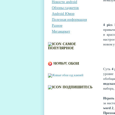
немалу
Новости android
Обзоры гаджетов
Android Юмор
Полезная информация
4 pics
Разное
привычн
Мегамаркет
и крас
настрое
САМОЕ
новом у
ПОПУЛЯРНОЕ
ЖИВЫЕ ОБОИ САД
НОВЫЕ ОБОИ
КАМНЕЙ
Суть
4 
уровне
обобщаю
подсказ
ПОДПИШИТЕСЬ
набора,
Играть 
за наст
word 2
,
Прохожд