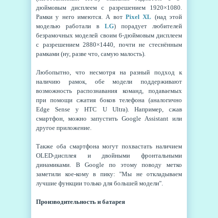
дюймовым дисплеем с разрешением 1920×1080.
Рамки у него имеются. А вот
Pixel XL
(над этой
моделью работали в
LG
) порадует любителей
безрамочных моделей своим 6-дюймовым дисплеем
с разрешением 2880×1440, почти не стеснённым
рамками (ну, разве что, самую малость).
Любопытно, что несмотря на разный подход к
наличию рамок, обе модели поддерживают
возможность распознавания команд, подаваемых
при помощи сжатия боков телефона (аналогично
Edge Sense у HTC U Ultra). Например, сжав
смартфон, можно запустить Google Assistant или
другое приложение.
Также оба смартфона могут похвастать наличием
OLED-дисплея и двойными фронтальными
динамиками. В Google по этому поводу метко
заметили кое-кому в пику: "Мы не откладываем
лучшие функции только для большей модели".
Производительность и батарея