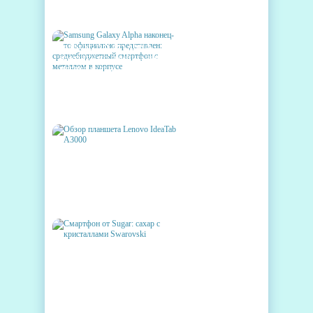
ВЫЙДЕТ ЕЩЁ 5 УСТРОЙСТВ
SAMSUNG GALAXY ALPHA
НАКОНЕЦ-ТО ОФИЦИАЛЬНО
ПРЕДСТАВЛЕН:
СРЕДНЕБЮДЖЕТНЫЙ
СМАРТФОН С МЕТАЛЛОМ В
КОРПУСЕ
ОБЗОР ПЛАНШЕТА LENOVO
IDEATAB A3000
СМАРТФОН ОТ SUGAR:
САХАР С КРИСТАЛЛАМИ
SWAROVSKI