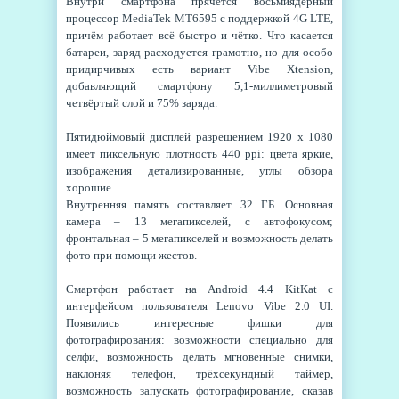
Внутри смартфона прячется восьмиядерный
процессор MediaTek MT6595 с поддержкой 4G LTE,
причём работает всё быстро и чётко. Что касается
батареи, заряд расходуется грамотно, но для особо
придирчивых есть вариант Vibe Xtension,
добавляющий смартфону 5,1-миллиметровый
четвёртый слой и 75% заряда.
Пятидюймовый дисплей разрешением 1920 x 1080
имеет пиксельную плотность 440 ppi: цвета яркие,
изображения детализированные, углы обзора
хорошие.
Внутренняя память составляет 32 ГБ. Основная
камера – 13 мегапикселей, с автофокусом;
фронтальная – 5 мегапикселей и возможность делать
фото при помощи жестов.
Смартфон работает на Android 4.4 KitKat с
интерфейсом пользователя Lenovo Vibe 2.0 UI.
Появились интересные фишки для
фотографирования: возможности специально для
селфи, возможность делать мгновенные снимки,
наклоняя телефон, трёхсекундный таймер,
возможность запускать фотографирование, сказав