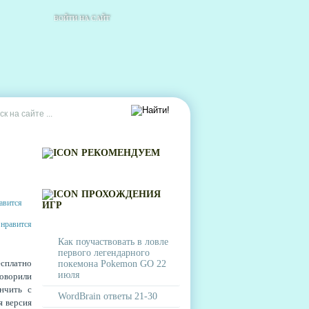
ВОЙТИ НА САЙТ
РЕКОМЕНДУЕМ
ПРОХОЖДЕНИЯ
ИГР
Как поучаствовать в ловле
первого легендарного
есплатно
покемона Pokemon GO 22
июля
говорили
нчить с
WordBrain ответы 21-30
я версия