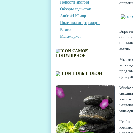
Новости android
операци
Обзоры гаджетов
Android Юмор
Полезная информация
Разное
Впрочем
Мегамаркет
обновле
опозда
всеми.
САМОЕ
ПОПУЛЯРНОЕ
Мы живё
за каж
предла
НОВЫЕ ОБОИ
приорит
Window
связанн
компью
направ
сенсорн
Чтобы 
компью
исполь