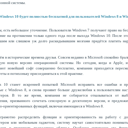
онной системы.
, есть небольшое уточнение. Пользователи Windows 7 получают право на бе
ние на протяжении только одного года после выхода Windows 10. После эт
вшим или слишком уж долго раскидывавшим мозгами придётся платить нар
м в исторические времена друзья. Совсем недавно в Microsoft спокойно брал
дую новую версию операционной системы. Но сегодня, когда и Apple, и
гают новейший софт совершенно бесплатно, компании приходится пересма
еты и потихоньку присоединяться к этой практике.
s 10 станет искренней попыткой Microsoft исправить все ошибки и пр
ые с Windows 8, и снова проявит больше дружелюбия к пользователям на
теров. В то же время, компания не собирается отказываться от выб
ления, призванного сочетать сенсорную и десктопную версии, и предложи
о-ориентированных функций, включая имеющиеся в Windows 8.
грамотно распределить функции и ориентированность на работу с д
тером или мобильным гаджетом, систему научат самостоятельно понимать,
зуют, и принимать подходящее обличье. Особенно интересно эта фишк