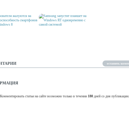
WS 10: ТОЛЬКО
ОБЪЕДИНЕНИЕ WINDOWS RT
СМАРТФОН LG НА WI
Ы
И WINDOWS PHONE?
PHONE?
ЗОВАТЕЛИ ЖАЛУЮТСЯ
SAMSUNG ЗАПУСТИТ
АБОТОСПОСОБНОСТЬ
ПЛАНШЕТ НА WINDOWS RT
ФОНОВ НА ОС
ОДНОВРЕМЕННО С САМОЙ
WS 8
СИСТЕМОЙ
НТАРИИ
оставить коме
РМАЦИЯ
Комментировать статьи на сайте возможно только в течении
180
дней со дня публикации