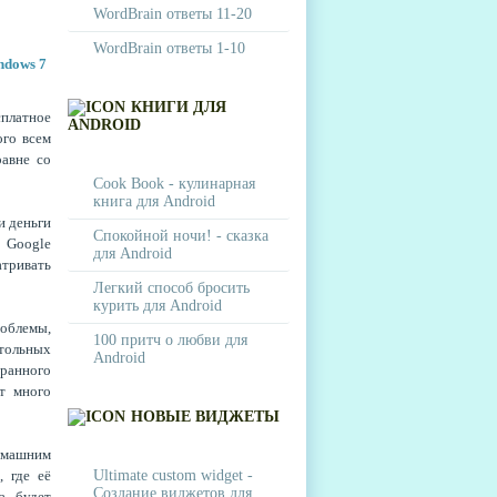
WordBrain ответы 11-20
WordBrain ответы 1-10
КНИГИ ДЛЯ
сплатное
ANDROID
ого всем
авне со
Cook Book - кулинарная
книга для Android
и деньги
Спокойной ночи! - сказка
 Google
для Android
тривать
Легкий способ бросить
курить для Android
облемы,
100 притч о любви для
стольных
Android
ранного
т много
НОВЫЕ ВИДЖЕТЫ
омашним
 где её
Ultimate custom widget -
Создание виджетов для
а будет