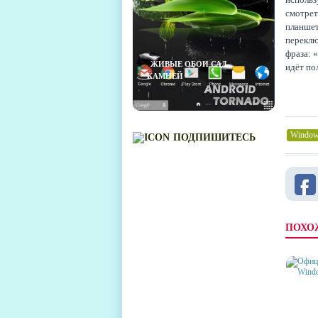
смотрет
планшет
переклю
фраза: 
ЖИВЫЕ ОБОИ САД
идёт по
КАМНЕЙ
Window
ПОДПИШИТЕСЬ
ПОХО
ОФИЦ