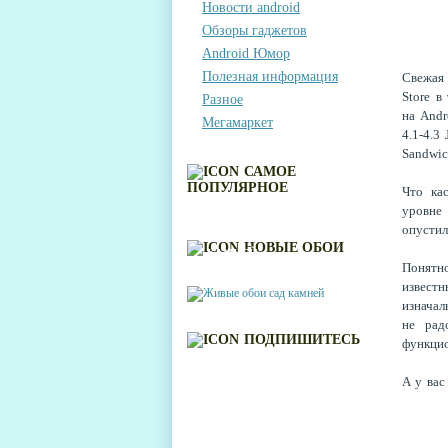
Новости android
Обзоры гаджетов
Android Юмор
Полезная информация
Свежая 
Store в
Разное
на
Andr
Мегамаркет
4.1-4.3
Sandwic
САМОЕ
ПОПУЛЯРНОЕ
Что ка
уровне
опустил
ЖИВЫЕ ОБОИ САД
НОВЫЕ ОБОИ
КАМНЕЙ
Понятн
извест
изначал
не рад
ПОДПИШИТЕСЬ
функци
А у вас