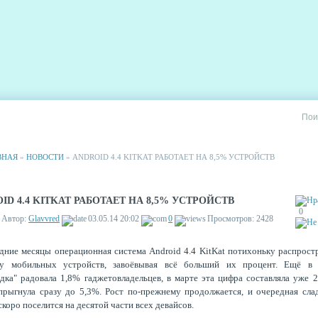
РИИ
СТАТИСТИКА
РЕКЛАМА НА САЙТЕ
ВНАЯ
»
НОВОСТИ
» ANDROID 4.4 KITKAT РАБОТАЕТ НА 8,5% УСТРОЙСТВ
ID 4.4 KITKAT РАБОТАЕТ НА 8,5% УСТРОЙСТВ
0
Автор:
Glavvred
03.05.14 20:02
0
Просмотров: 2428
дние месяцы операционная система Android 4.4 KitKat потихоньку распрост
у мобильных устройств, завоёвывая всё больший их процент. Ещё в 
дка" радовала 1,8% гаджетовладельцев, в марте эта цифра составляла уже 2
прыгнула сразу до 5,3%. Рост по-прежнему продолжается, и очередная сла
скоро поселится на десятой части всех девайсов.