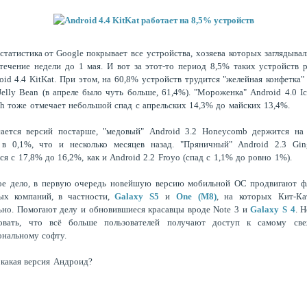
статистика от
Google
покрывает все устройства, хозяева которых заглядыва
 течение недели до 1 мая. И вот за этот-то период 8,5% таких устройств 
oid 4.4 KitKat. При этом, на 60,8% устройств трудится "желейная конфетка
 Jelly Bean (в апреле было чуть больше, 61,4%). "Мороженка"
Android 4.0 I
h тоже отмечает небольшой спад с апрельских 14,3% до майских 13,4%.
сается версий постарше, "медовый"
Android
3.2 Honeycomb держится на
 в 0,1%, что и несколько месяцев назад. "Пряничный"
Android 2.3 Gin
ся с 17,8% до 16,2%, как и
Android 2.2 Froyo (спад с 1,1% до ровно 1%).
ое дело, в первую очередь новейшую версию мобильной ОС продвигают ф
ных компаний, в частности,
Galaxy S5
и
One (M8)
, на которых Кит-Ка
ьно. Помогают делу и обновившиеся красавцы вроде
Note 3 и
Galaxy S 4
. 
овать, что всё больше пользователей получают доступ к самому св
ональному софту.
 какая версия Андроид?