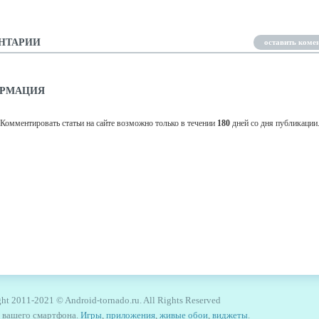
НТАРИИ
оставить коме
РМАЦИЯ
Комментировать статьи на сайте возможно только в течении
180
дней со дня публикации
ht 2011-2021 © Android-tornado.ru. All Rights Reserved
я вашего смартфона.
Игры
,
приложения
,
живые обои
,
виджеты
.