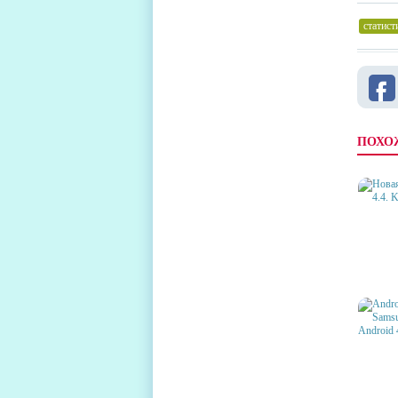
статист
ПОХО
НОВАЯ
ANDROI
ANDRO
SAMSU
ПРОИЗ
4.0 – 