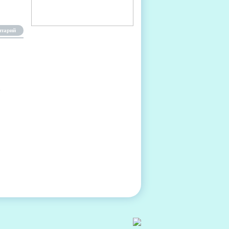
нтарий
.