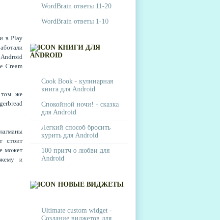
WordBrain ответы 11-20
WordBrain ответы 1-10
ли в
Play
работали
КНИГИ ДЛЯ
ANDROID
"
Android
ce Cream
Cook Book - кулинарная
книга для Android
 том же
gerbread
Спокойной ночи! - сказка
для Android
Легкий способ бросить
лагманы
курить для Android
т стоит
Не может
100 притч о любви для
Android
ежему и
НОВЫЕ ВИДЖЕТЫ
Ultimate custom widget -
Создание виджетов для