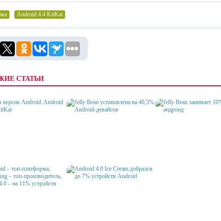
ика
,
Android 4.4 KitKat
ЖИЕ СТАТЬИ
JELLY BEAN УСТАНОВЛЕНА
 ВЕРСИЯ ANDROID:
НА 40,5% ANDROID-
JELLY BEAN ЗАНИМАЕТ
D 4.4. KITKAT
ДЕВАЙСОВ
РЫНКА АНДРОИД
ID – ТОП-ПЛАТФОРМА,
NG – ТОП-
ANDROID 4.0 ICE CREAM
ВОДИТЕЛЬ, ANDROID
ДОБРАЛСЯ ДО 7%
НА 11% УСТРОЙСТВ
УСТРОЙСТВ ANDROID