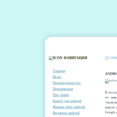
ГЛАВНАЯ
КОНТАКТЫ
КОММЕНТА
НАВИГАЦИЯ
ГЛА
Главная
ANDRO
Игры
Прохождения игр
Приложения
В после
Про Apple
по мир
Книги для android
"шокола
Живые обои android
апреле 
Google 
Виджеты android