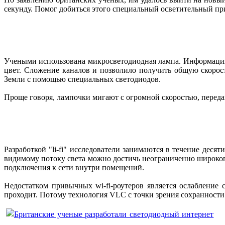
секунду. Помог добиться этого специальный осветительный п
Учеными использована микросветодиодная лампа. Информация 
цвет. Сложение каналов и позволило получить общую скорос
Земли с помощью специальных светодиодов.
Проще говоря, лампочки мигают с огромной скоростью, перед
Разработкой "li-fi" исследователи занимаются в течение дес
видимому потоку света можно достичь неограниченно широког
подключения к сети внутри помещений.
Недостатком привычных wi-fi-роутеров является ослабление 
проходит. Потому технология VLC с точки зрения сохранност