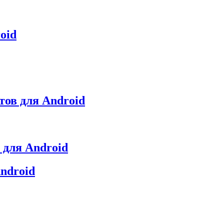
oid
етов для Android
 для Android
ndroid