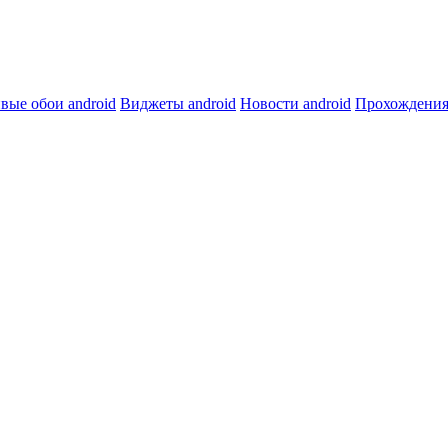
вые обои android
Виджеты android
Новости android
Прохождения