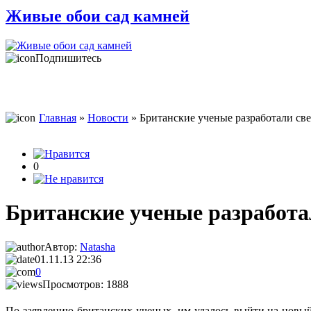
Живые обои сад камней
Подпишитесь
Главная
»
Новости
» Британские ученые разработали св
0
Британские ученые разработа
Автор:
Natasha
01.11.13 22:36
0
Просмотров: 1888
По заявлению британских ученых, им удалось выйти на новый 