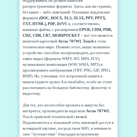
поддерживать он должен наиболее
распространенные форматы. Здесь, как ни странно,
без каких – либо замечаний. Основные вордовские
форматы
(DOC, DOCX, XLS, XLSX, PPT, PPTX,
TXT, HTML), PDF, DJVU
и, соответственно,
книжные файлы, с расширением
EPUB, CHM, PDB,
CDZ, CDR, CB7, MOBIPOCKET
– вот что является
визитной карточкой
Arcus 707WL Touch
в этом
техническом мире. Помимо этого, выше названное
устройство способно воспроизводить достаточно
емкое видео (форматы WMV, AVI, MP4, FLV),
музыкальные композиции (WAV, WMA, MP3) и
просматривать изображения (TIFF, PNG, GIF, JPEG,
BMP). Но, учитывая, что встроенной памяти в
нашем гаджете целых 4-и гигабайта, особо не стоит
рассчитывать на большую библиотеку, фонотеку и
видеотеку.
Для тех, кто неспособен прожить и минуты без
интернета, производители наделили
Arcus 707WL
Touch приятной технической связкой.
Подключаетесь к локальной сети, имеющей доступ к
всемирной паутине, посредством WiFi, и начинаете
свое “путешествие” благодаря встроенному