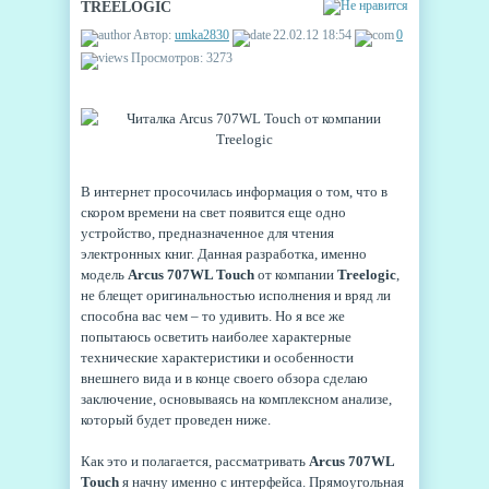
TREELOGIC
Автор:
umka2830
22.02.12 18:54
0
Просмотров: 3273
В интернет просочилась информация о том, что в
скором времени на свет появится еще одно
устройство, предназначенное для чтения
электронных книг. Данная разработка, именно
модель
Arcus 707WL Touch
от компании
Treelogic
,
не блещет оригинальностью исполнения и вряд ли
способна вас чем – то удивить. Но я все же
попытаюсь осветить наиболее характерные
технические характеристики и особенности
внешнего вида и в конце своего обзора сделаю
заключение, основываясь на комплексном анализе,
который будет проведен ниже.
Как это и полагается, рассматривать
Arcus 707WL
Touch
я начну именно с интерфейса. Прямоугольная