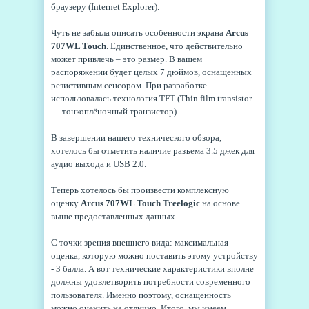
браузеру (Internet Explorer).
Чуть не забыла описать особенности экрана
Arcus
707WL Touch
. Единственное, что действительно
может привлечь – это размер. В вашем
распоряжении будет целых 7 дюймов, оснащенных
резистивным сенсором. При разработке
использовалась технология TFT (Thin film transistor
— тонкоплёночный транзистор).
В завершении нашего технического обзора,
хотелось бы отметить наличие разъема 3.5 джек для
аудио выхода и USB 2.0.
Теперь хотелось бы произвести комплексную
оценку
Arcus 707WL Touch Treelogic
на основе
выше предоставленных данных.
С точки зрения внешнего вида: максимальная
оценка, которую можно поставить этому устройству
- 3 балла. А вот технические характеристики вполне
должны удовлетворить потребности современного
пользователя. Именно поэтому, оснащенность
можно оценить на отлично. Итого, мы имеем