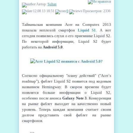
Автор:
Sultan
12.08.13 18:51
0
Просмотров: 2336
Тайваньская компания Acer на Computex 2013
показала неплохой смартфон
Liquid S1
. А вот
сегодня появились слухи о его приемнике Liquid S2.
По некоторой информации, Liquid S2 будет
работать на
Android 5.0
.
Согласно официальному "плану действий" ("Acer`s
roadmap"), фаблет Liquid S2 появится под кодовым
названием Hemingway. В скором времени будет
появлятся больше инофрмации о Liquid S2,
особенно после анонса
Galaxy Note 3
. Конкуренция
на рынке фаблет выходит на качественно новый
уровень. Теперь каждая компания считает своим
долгом представить свой фаблет на рынке
смартфонов.