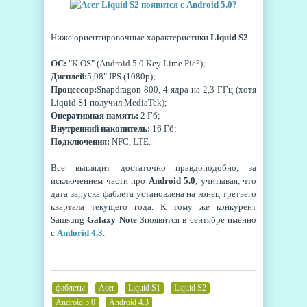
Ниже ориентировочные характеристики
Liquid S2
.
ОС:
"K OS" (Android 5.0 Key Lime Pie?);
Дисплей:
5,98" IPS (1080p);
Процессор:
Snapdragon 800, 4 ядра на 2,3 ГГц (хотя
Liquid S1 получил MediaTek);
Оперативная память:
2 Гб;
Внутренний накопитель:
16 Гб;
Подключения:
NFC, LTE.
Все выглядит достаточно правдоподобно, за
исключением части про
Android 5.0
, учитывая, что
дата запуска фаблета установлена на конец третьего
квартала текущего года. К тому же конкурент
Samsung
Galaxy Note 3
появится в сентябре именно
с
Andorid 4.3
.
фаблеты
,
Acer
,
Liquid S1
,
Liquid S2
,
Android 5.0
,
Android 4.3