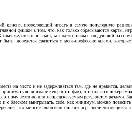
й клиент, позволяющий играть в самую популярную разновид
лавной фишки в том, что, как только сбрасываются карты, игр
 К тому же, никто не знает, за каким столом в следующий раз оч
 быть, доведется сразиться с мега-профессионалами, которы
 места на место и не задерживаться там, где не нравится, дел
принимать во внимание еще и тот факт, что только в покере мо
азартному везению или непредсказуемым результатам раздачи. З
но и с блеском выигрывать, себе, как минимум, можно повесить
тересное, что многие любители онлайн-игр, ныне числящиеся в 