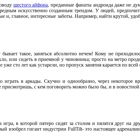
поводу
шестого айфона
, преданные фанаты андроида даже не ду
 очередным искусственно созданным трендом. У людей, предпо
ные и, главное, интересные заботы. Например, найти крутой, у
от бывает такое, заняться абсолютно нечем! Кому не приходило
ло, или сидеть в приемной у чиновника; просто на метро прод
 уже сто лет как устарели, но пропуск занятия карается по всей
 играть в аркады. Скучно и однообразно, через некоторое в
е присмотришь, с кем поговорить можно было бы, и в новостной ле
а игра, в которой пятеро сидят за столом и пялятся друг на дру
ый изобрел гигант индустрии FullTilt- это настоящее адренали