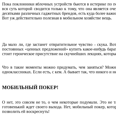
Пока поклонники яблочных устройств бьются в истерике по 
вся суть которой сводится только к тому, что она является
десятками различных гаджетных брендов, есть куда более важ
Вот уж действительно полезная в мобильном хозяйстве вещь.
Да мало ли, где застанет отвратительное чувство - скука. В
постоянных «ценных предложений» купить какое-нибудь барах
стоит героическое присутствие на скучнейших лекциях, которые
Что в такие моменты можно придумать, чем заняться? Можно
одноклассниках. Если есть, с кем. А бывает так, что никого и н
МОБИЛЬНЫЙ ПОКЕР!
О нет, это совсем не то, о чем некоторые подумали. Это не т
готовенький ждет своего выхода. Нет, мобильный покер, котор
позволить ей воскреснуть!