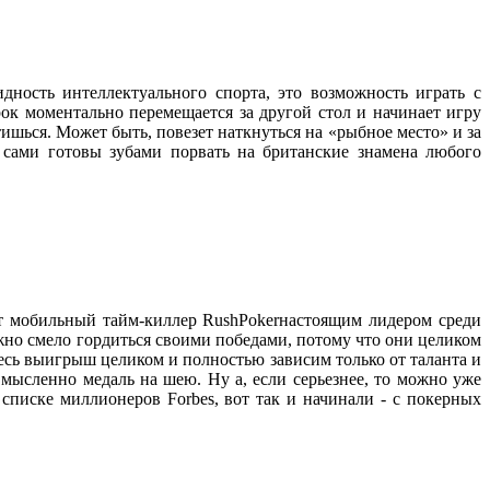
ность интеллектуального спорта, это возможность играть с
ок моментально перемещается за другой стол и начинает игру
утишься. Может быть, повезет наткнуться на «рыбное место» и за
е сами готовы зубами порвать на британские знамена любого
ает мобильный тайм-киллер RushPokerнастоящим лидером среди
жно смело гордиться своими победами, потому что они целиком
десь выигрыш целиком и полностью зависим только от таланта и
 мысленно медаль на шею. Ну а, если серьезнее, то можно уже
списке миллионеров Forbes, вот так и начинали - с покерных