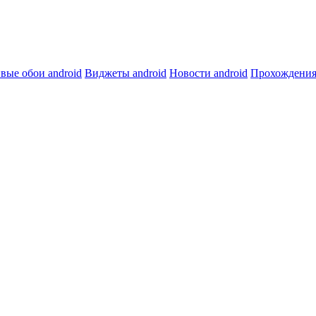
вые обои android
Виджеты android
Новости android
Прохождения