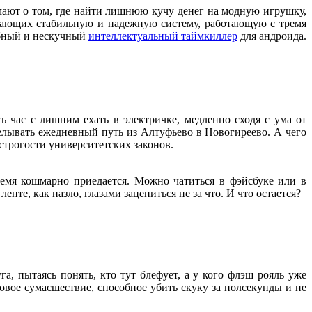
мают о том, где найти лишнюю кучу денег на модную игрушку,
читающих стабильную и надежную систему, работающую с тремя
добный и нескучный
интеллектуальный таймкиллер
для андроида.
сь час с лишним ехать в электричке, медленно сходя с ума от
елывать ежедневный путь из Алтуфьево в Новогиреево. А чего
 строгости университетских законов.
ремя кошмарно приедается. Можно чатиться в фэйсбуке или в
нте, как назло, глазами зацепиться не за что. И что остается?
га, пытаясь понять, кто тут блефует, а у кого флэш рояль уже
новое сумасшествие, способное убить скуку за полсекунды и не