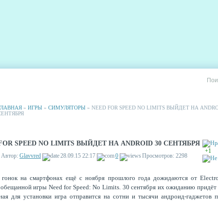
РИИ
СТАТИСТИКА
РЕКЛАМА НА САЙТЕ
ГЛАВНАЯ
»
ИГРЫ
»
СИМУЛЯТОРЫ
» NEED FOR SPEED NO LIMITS ВЫЙДЕТ НА ANDRO
СЕНТЯБРЯ
FOR SPEED NO LIMITS ВЫЙДЕТ НА ANDROID 30 СЕНТЯБРЯ
+1
Автор:
Glavvred
28.09.15 22:17
0
Просмотров: 2298
гонок на смартфонах ещё с ноября прошлого года дожидаются от Electro
 обещанной игры Need for Speed: No Limits. 30 сентября их ожиданию придёт 
ная для установки игра отправится на сотни и тысячи андроид-гаджетов 