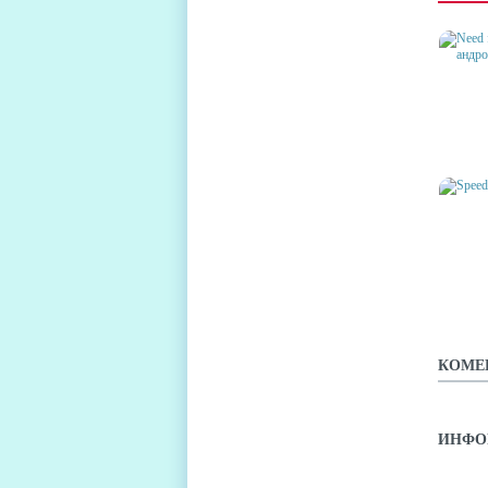
NEED 
НА АН
SPEED
КОМЕ
ИНФО