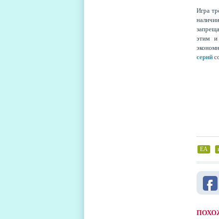
Игра тр
наличи
запреща
этим и
эконом
серий
со
EA
,
ПОХО