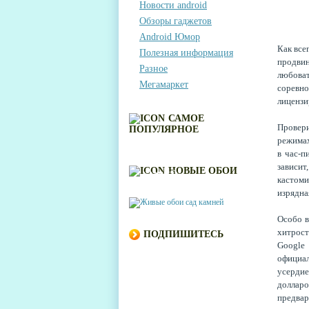
Новости android
Обзоры гаджетов
Android Юмор
Как все
Полезная информация
продви
Разное
любоват
Мегамаркет
сорев
лицензи
САМОЕ
Провери
ПОПУЛЯРНОЕ
режимах 
в час-п
ЖИВЫЕ ОБОИ САД
зависит
НОВЫЕ ОБОИ
КАМНЕЙ
кастоми
изрядна
Особо в
хитрос
ПОДПИШИТЕСЬ
Google
официал
усердие
доллар
предвар