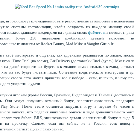
гда, игроки смогут коллекционировать реалистичные автомобили и использова
нутые системы кастомизации, чтобы создавать из каждого машину своей
ься свежесозданными шедеврами на экранах своих
фаблетов
, а потом отправл
нования. Более 250 миллионов комбинаций деталей включают но
рованные комплекты от Rocket Bunny, Mad Mike и Vaughn Gittin Jr.
ть своё мастерство и ощутить, как адреналин разливается по жилам, можн
игры: Time Trial (на время), Car Delivery (доставка) и Duel (дуэль). Мчаться 
ик на дикой скорости вы будете в компании самых сильных команд, и тольк
, кто из вас будет глотать пыль. Сочетание водительского мастерства и г
зации своего авто может привести вас к победе – если, конечно, к нему пр
я доля упорства и удачи.
езучим игрокам (кроме России, Бразилии, Нидерландов и Тайваня) досталась 
ть. Они могут получить отличный бонус, зарегистрировавшись предварит
 Play Store. После этого останется загрузить игру в первые 48 часов п
ьного запуска, что подарит шикарные бонусы в виде дополнительного конт
 полагается Subaru BRZ, эксклюзивные детали и аппетитный бонус в виде 
ов на прокачку. Словом, если вы сейчас не в России, есть повод з
ительной регистрацией прямо сейчас.