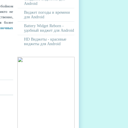
Android
ребойном
икто не
Виджет погоды и времени
ственно,
для Android
я более
Battery Widget Reborn -
оночных
удобный виджет для Android
HD Виджеты - красивые
виджеты для Android