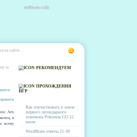
ВОЙТИ НА САЙТ
РЕКОМЕНДУЕМ
ID 30
ПРОХОЖДЕНИЯ
ИГР
Как поучаствовать в ловле
nic Arts
первого легендарного
покемона Pokemon GO 22
конец, и
июля
по всему
WordBrain ответы 21-30