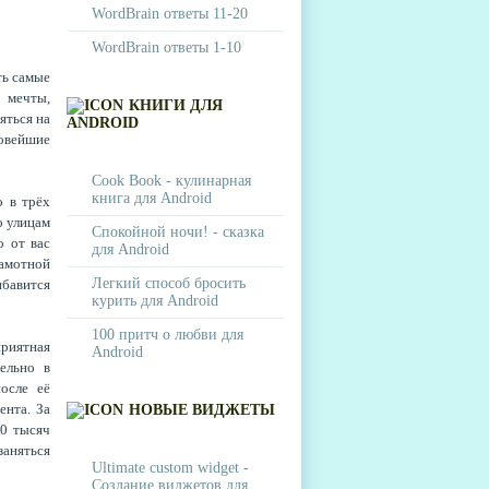
WordBrain ответы 11-20
WordBrain ответы 1-10
ть самые
 мечты,
КНИГИ ДЛЯ
яться на
ANDROID
вейшие
Cook Book - кулинарная
книга для Android
о в трёх
по улицам
Спокойной ночи! - сказка
о от вас
для Android
рамотной
Легкий способ бросить
ибавится
курить для Android
100 притч о любви для
приятная
Android
ельно в
осле её
ента. За
НОВЫЕ ВИДЖЕТЫ
50 тысяч
аняться
Ultimate custom widget -
Создание виджетов для