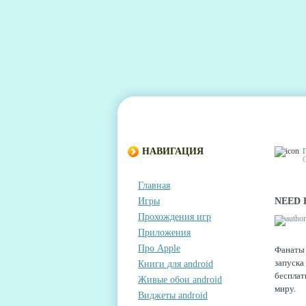
ГЛАВНАЯ
КОНТАКТЫ
КОММЕНТА
НАВИГАЦИЯ
Главная
Игры
NEED 
Прохождения игр
Приложения
Про Apple
Фанаты 
запуска
Книги для android
бесплат
Живые обои android
миру.
Виджеты android