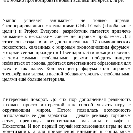
что можно прогнозировать новый всплеск интереса к игре.
Niantic успевает заниматься не только играми.
Скооперировавшись с кампаниями Global Goals («Глобальные
цели») и Project Everyone, разработчик пытается привлечь
внимание к нескольким совсем не игровым проблемам. Для
этого он создал в игре дополнительные 17 символических
покестопов, связанных с мировым экономическим форумом,
который сейчас проходит в Швейцарии. Эти локации связаны
с теми самыми глобальными целями: победить нищету,
избавиться от голода, добиться качественного образования для
всех и так далее. Конгресс-центр форума стал игровым
тренажёрным залом, а весной обещают увязать с глобальными
целями ещё больше материала.
Интересный поворот. До сих пор дополненная реальность
казалась просто интересной как способ увязать игру с
окружающим миром. Потом появилась возможность
использовать её для заработка — делать рекламу торговым
сетям, превращая всевозможные магазины и кафе в
Покестопы. И вот, первый случай использования игры не для
монетизации, а для привлечения внимания к социальным