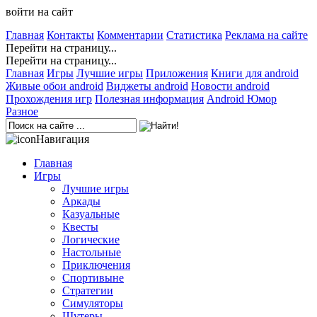
войти на сайт
Главная
Контакты
Комментарии
Статистика
Реклама на сайте
Перейти на страницу...
Перейти на страницу...
Главная
Игры
Лучшие игры
Приложения
Книги для android
Живые обои android
Виджеты android
Новости android
Прохождения игр
Полезная информация
Android Юмор
Разное
Навигация
Главная
Игры
Лучшие игры
Аркады
Казуальные
Квесты
Логические
Настольные
Приключения
Спортивыне
Стратегии
Симуляторы
Шутеры