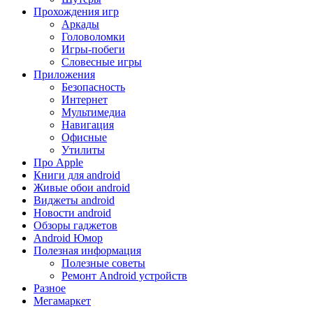
Прохождения игр
Аркады
Головоломки
Игры-побеги
Словесные игры
Приложения
Безопасность
Интернет
Мультимедиа
Навигация
Офисные
Утилиты
Про Apple
Книги для android
Живые обои android
Виджеты android
Новости android
Обзоры гаджетов
Android Юмор
Полезная информация
Полезные советы
Ремонт Android устройств
Разное
Мегамаркет