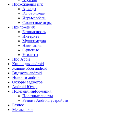
Прохождения игр
Аркады
Головоломки
Игры-побеги
Словесные игры
Приложения
Безопасность
Интернет
Мультимедиа
Навигация
Офисные
Утилиты
Про Apple
Книги для android
Живые обои android
Виджеты android
Новости android
Обзоры гаджетов
Android Юмор
Полезная информация
Полезные советы
Ремонт Android устройств
Разное
Мегамаркет