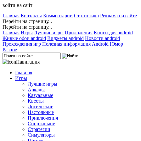
войти на сайт
Главная
Контакты
Комментарии
Статистика
Реклама на сайте
Перейти на страницу...
Перейти на страницу...
Главная
Игры
Лучшие игры
Приложения
Книги для android
Живые обои android
Виджеты android
Новости android
Прохождения игр
Полезная информация
Android Юмор
Разное
Навигация
Главная
Игры
Лучшие игры
Аркады
Казуальные
Квесты
Логические
Настольные
Приключения
Спортивыне
Стратегии
Симуляторы
Шутеры